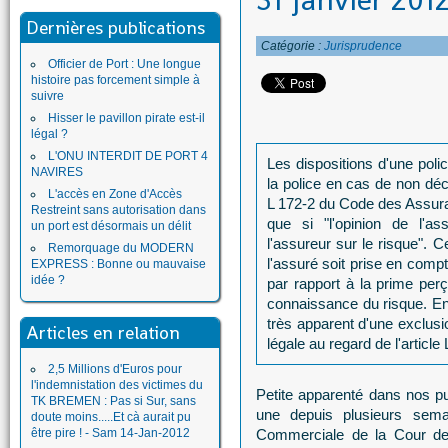
31 janvier 2012
Dernières publications
Catégorie :
Jurisprudence
Officier de Port : Une longue
histoire pas forcement simple à
suivre
Hisser le pavillon pirate est-il
légal ?
L'ONU INTERDIT DE PORT 4
Les dispositions d'une poli
NAVIRES
la police en cas de non décl
L'accès en Zone d'Accès
L 172-2 du Code des Assuran
Restreint sans autorisation dans
que si "l'opinion de l'a
un port est désormais un délit
l'assureur sur le risque". 
Remorquage du MODERN
l'assuré soit prise en comp
EXPRESS : Bonne ou mauvaise
idée ?
par rapport à la prime perçu
connaissance du risque. En 
très apparent d'une exclusi
Articles en relation
légale au regard de l'artic
2,5 Millions d'Euros pour
l'indemnistation des victimes du
Petite apparenté dans nos pub
TK BREMEN : Pas si Sur, sans
une depuis plusieurs sem
doute moins.....Et cà aurait pu
être pire ! - Sam 14-Jan-2012
Commerciale de la Cour de 