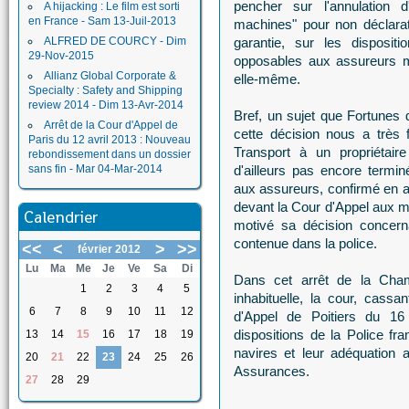
pencher sur l'annulation 
A hijacking : Le film est sorti
en France - Sam 13-Juil-2013
machines" pour non déclarat
ALFRED DE COURCY - Dim
garantie, sur les disposi
29-Nov-2015
opposables aux assureurs ma
Allianz Global Corporate &
elle-même.
Specialty : Safety and Shipping
review 2014 - Dim 13-Avr-2014
Bref, un sujet que Fortunes 
Arrêt de la Cour d'Appel de
cette décision nous a très 
Paris du 12 avril 2013 : Nouveau
Transport à un propriétaire
rebondissement dans un dossier
sans fin - Mar 04-Mar-2014
d'ailleurs pas encore termi
aux assureurs, confirmé en a
devant la Cour d'Appel aux mo
Calendrier
motivé sa décision concerna
contenue dans la police.
<<
<
>
>>
février 2012
Lu
Ma
Me
Je
Ve
Sa
Di
Dans cet arrêt de la Cha
1
2
3
4
5
inhabituelle, la cour, cassa
6
7
8
9
10
11
12
d'Appel de Poitiers du 16
dispositions de la Police f
13
14
15
16
17
18
19
navires et leur adéquation 
20
21
22
23
24
25
26
Assurances.
27
28
29