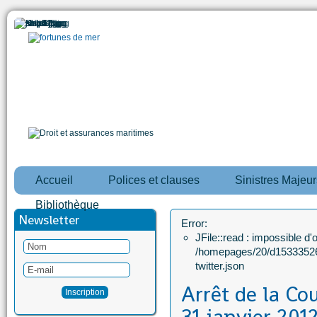
Accueil
Polices et clauses
Sinistres Majeur
Bibliothèque
Newsletter
Error:
JFile::read : impossible d'ou
/homepages/20/d15333526
twitter.json
Arrêt de la Co