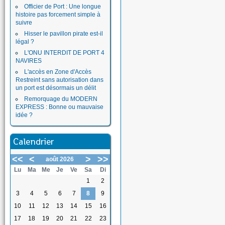
Officier de Port : Une longue
histoire pas forcement simple à
suivre
Hisser le pavillon pirate est-il
légal ?
L'ONU INTERDIT DE PORT 4
NAVIRES
L'accès en Zone d'Accès
Restreint sans autorisation dans
un port est désormais un délit
Remorquage du MODERN
EXPRESS : Bonne ou mauvaise
idée ?
Calendrier
<<
<
>
>>
août 2026
Lu
Ma
Me
Je
Ve
Sa
Di
1
2
3
4
5
6
7
8
9
10
11
12
13
14
15
16
17
18
19
20
21
22
23