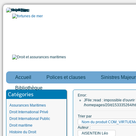
Accueil
Polices et clauses
Sinistres Majeur
Bibliothèque
Catégories
Error:
JFile::read : impossible d'ouvrir 
/homepages/20/d153335264/htd
Assurances Maritimes
Droit International Privé
Trier par
Droit International Public
Nom du produit COM_VIRTUE
Droit maritime
Auteur :
Histoire du Droit
AISENTEIN Léo