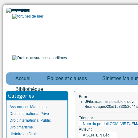
Accueil
Polices et clauses
Sinistres Majeur
Bibliothèque
Catégories
Error:
JFile::read : impossible d'ouvrir 
/homepages/20/d153335264/htd
Assurances Maritimes
Droit International Privé
Trier par
Droit International Public
Nom du produit COM_VIRTUE
Droit maritime
Auteur :
Histoire du Droit
AISENTEIN Léo