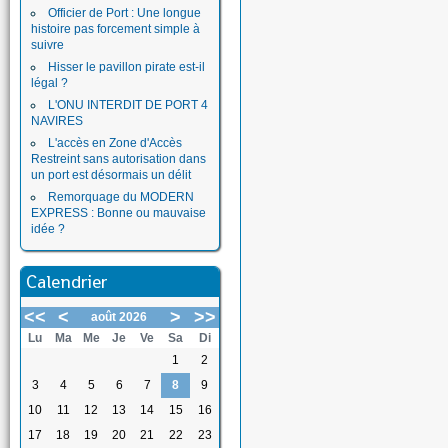
Officier de Port : Une longue
histoire pas forcement simple à
suivre
Hisser le pavillon pirate est-il
légal ?
L'ONU INTERDIT DE PORT 4
NAVIRES
L'accès en Zone d'Accès
Restreint sans autorisation dans
un port est désormais un délit
Remorquage du MODERN
EXPRESS : Bonne ou mauvaise
idée ?
Calendrier
<<
<
>
>>
août 2026
Lu
Ma
Me
Je
Ve
Sa
Di
1
2
3
4
5
6
7
8
9
10
11
12
13
14
15
16
17
18
19
20
21
22
23