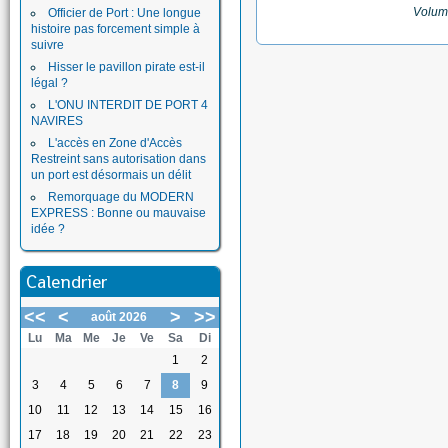
Volum
Officier de Port : Une longue
histoire pas forcement simple à
suivre
Hisser le pavillon pirate est-il
légal ?
L'ONU INTERDIT DE PORT 4
NAVIRES
L'accès en Zone d'Accès
Restreint sans autorisation dans
un port est désormais un délit
Remorquage du MODERN
EXPRESS : Bonne ou mauvaise
idée ?
Calendrier
<<
<
>
>>
août 2026
Lu
Ma
Me
Je
Ve
Sa
Di
1
2
3
4
5
6
7
8
9
10
11
12
13
14
15
16
17
18
19
20
21
22
23