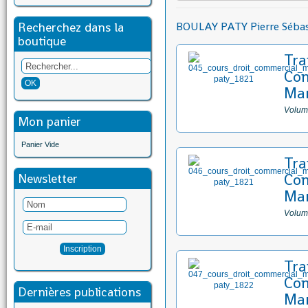
Recherchez dans la
BOULAY PATY Pierre Sébas
boutique
Tra
Co
Mar
Volum
Mon panier
Panier Vide
Tra
Co
Newsletter
Mar
Volum
Tra
Co
Dernières publications
Mar