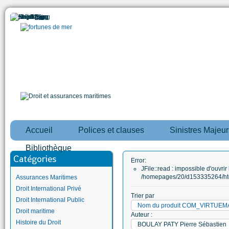
Accueil
Polices et clauses
Sinistres Majeur
Bibliothèque
Catégories
Error:
JFile::read : impossible d'ouvrir 
/homepages/20/d153335264/htd
Assurances Maritimes
Droit International Privé
Trier par
Droit International Public
Nom du produit COM_VIRTUE
Droit maritime
Auteur :
Histoire du Droit
BOULAY PATY Pierre Sébastien