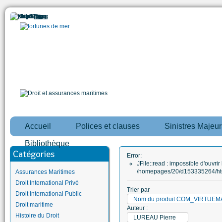
Accueil
Polices et clauses
Sinistres Majeur
Bibliothèque
Catégories
Error:
JFile::read : impossible d'ouvrir 
/homepages/20/d153335264/htd
Assurances Maritimes
Droit International Privé
Trier par
Droit International Public
Nom du produit COM_VIRTUE
Droit maritime
Auteur :
Histoire du Droit
LUREAU Pierre