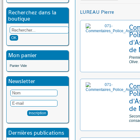
Recherchez dans la
LUREAU Pierre
boutique
Com
Pol
d'A
de 
Mon panier
Premiè
Olive.
Panier Vide
Newsletter
Com
Pol
d'A
de 
Second
consa
Dernières publications