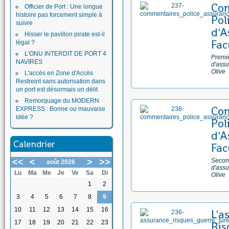
Com
Officier de Port : Une longue
histoire pas forcement simple à
Pol
suivre
d'A
Hisser le pavillon pirate est-il
Fac
légal ?
L'ONU INTERDIT DE PORT 4
Premiè
NAVIRES
d'assu
Olive
L'accès en Zone d'Accès
Restreint sans autorisation dans
un port est désormais un délit
Remorquage du MODERN
Com
EXPRESS : Bonne ou mauvaise
idée ?
Pol
d'A
Calendrier
Fac
<<
<
>
>>
Second
août 2026
d'assu
Lu
Ma
Me
Je
Ve
Sa
Di
Olive
1
2
3
4
5
6
7
8
9
10
11
12
13
14
15
16
L'a
17
18
19
20
21
22
23
Ris