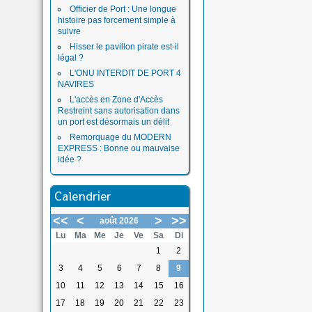
Officier de Port : Une longue
histoire pas forcement simple à
suivre
Hisser le pavillon pirate est-il
légal ?
L'ONU INTERDIT DE PORT 4
NAVIRES
L'accès en Zone d'Accès
Restreint sans autorisation dans
un port est désormais un délit
Remorquage du MODERN
EXPRESS : Bonne ou mauvaise
idée ?
Calendrier
<<
<
>
>>
août 2026
Lu
Ma
Me
Je
Ve
Sa
Di
1
2
3
4
5
6
7
8
9
10
11
12
13
14
15
16
17
18
19
20
21
22
23