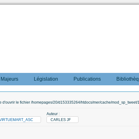
s Majeurs
Législation
Publications
Bibliothè
ble d'ouvrir le fichier /homepages/20/d153335264/htdocs/mer/cache/mod_sp_tweet/12
Auteur :
M_VIRTUEMART_ASC
CARLES JF