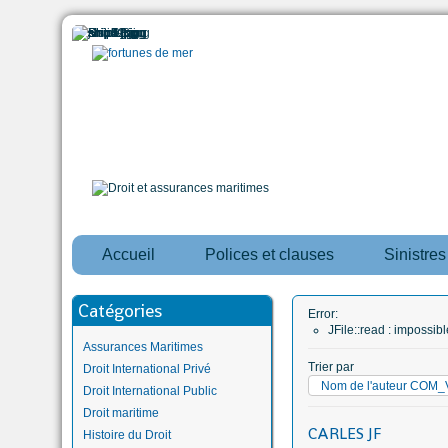
Accueil
Polices et clauses
Sinistre
Catégories
Error:
JFile::read : impossi
Assurances Maritimes
Trier par
Droit International Privé
Nom de l'auteur CO
Droit International Public
Droit maritime
CARLES JF
Histoire du Droit