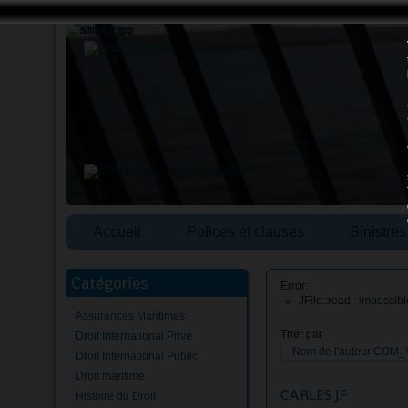
Accueil
Polices et clauses
Sinistre
Catégories
Error:
JFile::read : impossi
Assurances Maritimes
Trier par
Droit International Privé
Nom de l'auteur CO
Droit International Public
Droit maritime
CARLES JF
Histoire du Droit