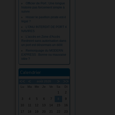
Officier de Port : Une longue
histoire pas forcement simple à
suivre
Hisser le pavillon pirate est-il
légal ?
L'ONU INTERDIT DE PORT 4
NAVIRES
L'accès en Zone d'Accès
Restreint sans autorisation dans
un port est désormais un délit
Remorquage du MODERN
EXPRESS : Bonne ou mauvaise
idée ?
Calendrier
<<
<
>
>>
août 2026
Lu
Ma
Me
Je
Ve
Sa
Di
1
2
3
4
5
6
7
8
9
10
11
12
13
14
15
16
17
18
19
20
21
22
23