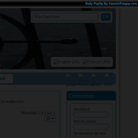
Daily PopUp By YannickTanguy.com
à
e
é
e
e
s
s
que
Connexion
4-twitter.json
Identifiant
Résultats 1 à 1 sur 1
Mot de passe
Se souvenir de moi