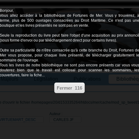
Bonjour,
Vous allez accéder à la bibliothèque de Fortunes de Mer. Vous y trouverez, 
terme, plus de 500 ouvrages consacrées au Droit Maritime. Ce n'est pas un
boutique et les livres présentés ne sont pas en vente.
Seule la reproduction du livre peut faire l'objet d'une acquisition au prix annonc
(sous forme d'envoi ou par téléchargement direct pour certains livres).
Outre sa particularité de n'être consacrée qu'à cette branche du Droit, Fortunes d
Mer vous propose, pour chaque livre présenté, de télécharger gratuitement l
sommaire de l'ouvrage.
Tous les livres de notre bibliothèque ne sont pas encore présents car vous vou
douterez bien que le travail est collosal pour scanner les sommaires, le
couvertures, faire la fiche...
s Majeurs
Législation
Publications
Bibliothè
ble d'ouvrir le fichier /homepages/20/d153335264/htdocs/mer/cache/mod_sp_tweet/12
Auteur :
M_VIRTUEMART_DESC
CARLES JF