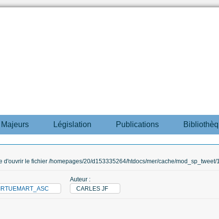
s Majeurs
Législation
Publications
Bibliothè
ble d'ouvrir le fichier /homepages/20/d153335264/htdocs/mer/cache/mod_sp_tweet/12
Auteur :
_VIRTUEMART_ASC
CARLES JF