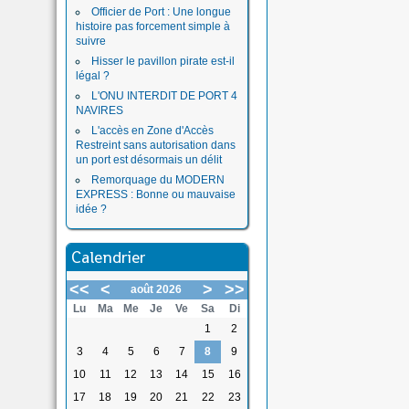
Officier de Port : Une longue
histoire pas forcement simple à
suivre
Hisser le pavillon pirate est-il
légal ?
L'ONU INTERDIT DE PORT 4
NAVIRES
L'accès en Zone d'Accès
Restreint sans autorisation dans
un port est désormais un délit
Remorquage du MODERN
EXPRESS : Bonne ou mauvaise
idée ?
Calendrier
<<
<
>
>>
août 2026
Lu
Ma
Me
Je
Ve
Sa
Di
1
2
3
4
5
6
7
8
9
10
11
12
13
14
15
16
17
18
19
20
21
22
23