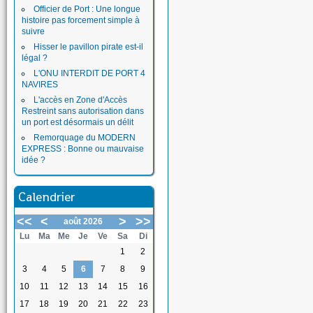
Officier de Port : Une longue
histoire pas forcement simple à
suivre
Hisser le pavillon pirate est-il
légal ?
L'ONU INTERDIT DE PORT 4
NAVIRES
L'accès en Zone d'Accès
Restreint sans autorisation dans
un port est désormais un délit
Remorquage du MODERN
EXPRESS : Bonne ou mauvaise
idée ?
Calendrier
<<
<
>
>>
août 2026
Lu
Ma
Me
Je
Ve
Sa
Di
1
2
3
4
5
6
7
8
9
10
11
12
13
14
15
16
17
18
19
20
21
22
23