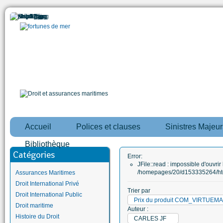
Accueil
Polices et clauses
Sinistres Majeur
Bibliothèque
Catégories
Error:
JFile::read : impossible d'ouvrir 
/homepages/20/d153335264/htd
Assurances Maritimes
Droit International Privé
Trier par
Droit International Public
Prix du produit COM_VIRTUE
Droit maritime
Auteur :
Histoire du Droit
CARLES JF