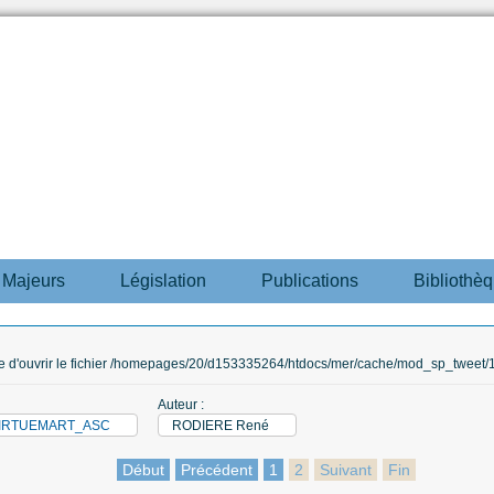
s Majeurs
Législation
Publications
Bibliothè
ble d'ouvrir le fichier /homepages/20/d153335264/htdocs/mer/cache/mod_sp_tweet/12
Auteur :
_VIRTUEMART_ASC
RODIERE René
Début
Précédent
1
2
Suivant
Fin