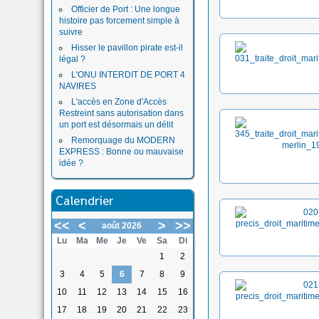
Officier de Port : Une longue
histoire pas forcement simple à
suivre
Hisser le pavillon pirate est-il
légal ?
L'ONU INTERDIT DE PORT 4
NAVIRES
L'accès en Zone d'Accès
Restreint sans autorisation dans
un port est désormais un délit
Remorquage du MODERN
EXPRESS : Bonne ou mauvaise
idée ?
Calendrier
<<
<
>
>>
août 2026
Lu
Ma
Me
Je
Ve
Sa
Di
1
2
3
4
5
6
7
8
9
10
11
12
13
14
15
16
17
18
19
20
21
22
23