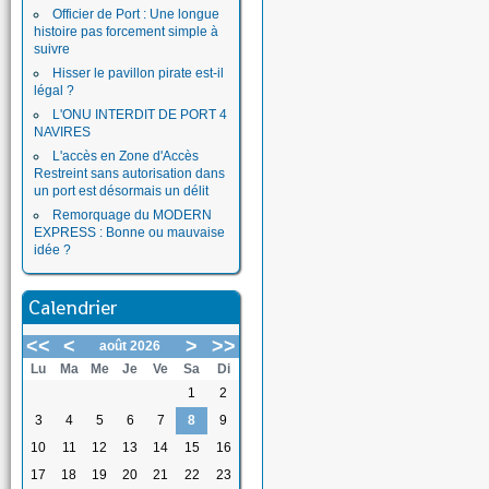
Officier de Port : Une longue
histoire pas forcement simple à
suivre
Hisser le pavillon pirate est-il
légal ?
L'ONU INTERDIT DE PORT 4
NAVIRES
L'accès en Zone d'Accès
Restreint sans autorisation dans
un port est désormais un délit
Remorquage du MODERN
EXPRESS : Bonne ou mauvaise
idée ?
Calendrier
<<
<
>
>>
août 2026
Lu
Ma
Me
Je
Ve
Sa
Di
1
2
3
4
5
6
7
8
9
10
11
12
13
14
15
16
17
18
19
20
21
22
23