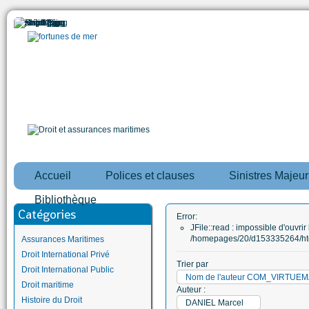
Accueil
Polices et clauses
Sinistres Majeur
Bibliothèque
Catégories
Error:
JFile::read : impossible d'ouvrir 
/homepages/20/d153335264/htd
Assurances Maritimes
Droit International Privé
Trier par
Droit International Public
Nom de l'auteur COM_VIRTUE
Droit maritime
Auteur :
Histoire du Droit
DANIEL Marcel