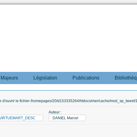
s Majeurs
Législation
Publications
Bibliothè
ble d'ouvrir le fichier /homepages/20/d153335264/htdocs/mer/cache/mod_sp_tweet/12
Auteur :
M_VIRTUEMART_DESC
DANIEL Marcel