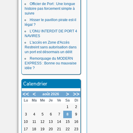
Officier de Port : Une longue
histoire pas forcement simple à
suivre
Hisser le pavillon pirate est-il
légal ?
L'ONU INTERDIT DE PORT 4
NAVIRES
L'accès en Zone d'Accès
Restreint sans autorisation dans
un port est désormais un délit
Remorquage du MODERN
EXPRESS : Bonne ou mauvaise
idée ?
Calendrier
<<
<
>
>>
août 2026
Lu
Ma
Me
Je
Ve
Sa
Di
1
2
3
4
5
6
7
8
9
10
11
12
13
14
15
16
17
18
19
20
21
22
23