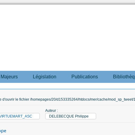
s Majeurs
Législation
Publications
Bibliothè
ble d'ouvrir le fichier /homepages/20/d153335264/htdocs/mer/cache/mod_sp_tweet/12
Auteur :
M_VIRTUEMART_ASC
DELEBECQUE Philippe
ppe