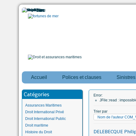
Accueil
Polices et clauses
Sinistre
Catégories
Error:
JFile::read : impossi
Assurances Maritimes
Trier par
Droit International Privé
Nom de l'auteur CO
Droit International Public
Droit maritime
DELEBECQUE Phili
Histoire du Droit