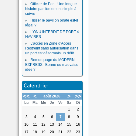
Officier de Port : Une longue
histoire pas forcement simple à
suivre
Hisser le pavillon pirate est-il
légal ?
L'ONU INTERDIT DE PORT 4
NAVIRES
L'accès en Zone d'Accès
Restreint sans autorisation dans
un port est désormais un délit
Remorquage du MODERN
EXPRESS : Bonne ou mauvaise
idée ?
Calendrier
<<
<
>
>>
août 2026
Lu
Ma
Me
Je
Ve
Sa
Di
1
2
3
4
5
6
7
8
9
10
11
12
13
14
15
16
17
18
19
20
21
22
23