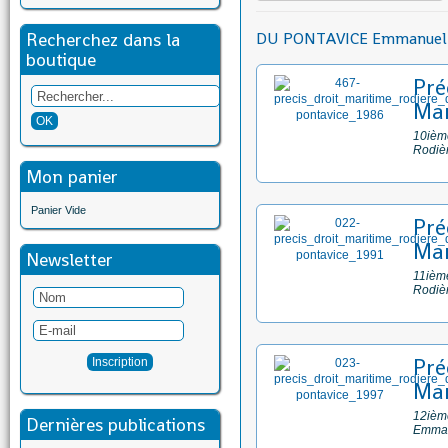
Recherchez dans la
DU PONTAVICE Emmanuel
boutique
Pré
Mar
10ième
Rodiè
Mon panier
Panier Vide
Pré
Mar
Newsletter
11ième
Rodiè
Pré
Mar
12ième
Dernières publications
Emman