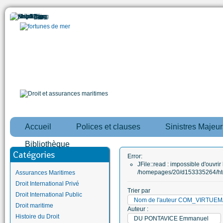
Accueil
Polices et clauses
Sinistres Majeur
Bibliothèque
Catégories
Error:
JFile::read : impossible d'ouvrir 
/homepages/20/d153335264/htd
Assurances Maritimes
Droit International Privé
Trier par
Droit International Public
Nom de l'auteur COM_VIRTUE
Droit maritime
Auteur :
Histoire du Droit
DU PONTAVICE Emmanuel