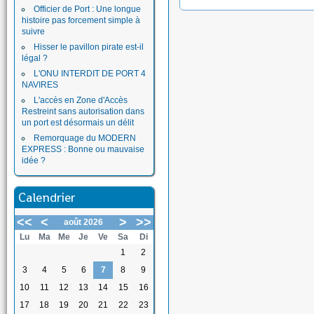
Officier de Port : Une longue
histoire pas forcement simple à
suivre
Hisser le pavillon pirate est-il
légal ?
L'ONU INTERDIT DE PORT 4
NAVIRES
L'accès en Zone d'Accès
Restreint sans autorisation dans
un port est désormais un délit
Remorquage du MODERN
EXPRESS : Bonne ou mauvaise
idée ?
Calendrier
<<
<
>
>>
août 2026
Lu
Ma
Me
Je
Ve
Sa
Di
1
2
3
4
5
6
7
8
9
10
11
12
13
14
15
16
17
18
19
20
21
22
23