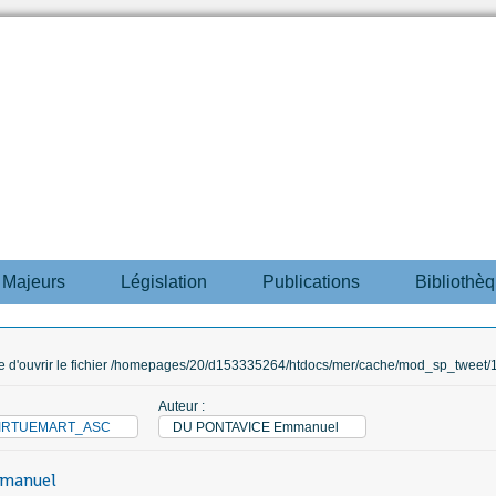
s Majeurs
Législation
Publications
Bibliothè
ble d'ouvrir le fichier /homepages/20/d153335264/htdocs/mer/cache/mod_sp_tweet/12
Auteur :
_VIRTUEMART_ASC
DU PONTAVICE Emmanuel
manuel