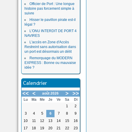
Officier de Port : Une longue
histoire pas forcement simple à
suivre
Hisser le pavillon pirate est-il
légal ?
L'ONU INTERDIT DE PORT 4
NAVIRES
L'accès en Zone d'Accès
Restreint sans autorisation dans
un port est désormais un délit
Remorquage du MODERN
EXPRESS : Bonne ou mauvaise
idée ?
Calendrier
<<
<
>
>>
août 2026
Lu
Ma
Me
Je
Ve
Sa
Di
1
2
3
4
5
6
7
8
9
10
11
12
13
14
15
16
17
18
19
20
21
22
23