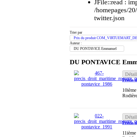
JFile::read : im
/homepages/20
twitter.json
Trier par
Prix du produit COM_VIRTUEMART_D
Auteur :
DU PONTAVICE Emmanuel
DU PONTAVICE Emm
Détail
Précis 
10ième 
Rodièr
Détail
Précis 
11ième 