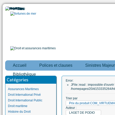
Accueil
Polices et clauses
Sinistres Majeur
Bibliothèque
Catégories
Error:
JFile::read : impossible d'ouvrir 
/homepages/20/d153335264/htd
Assurances Maritimes
Droit International Privé
Trier par
Droit International Public
Prix du produit COM_VIRTUE
Droit maritime
Auteur :
Histoire du Droit
LAGET DE PODIO