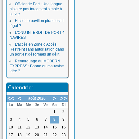
Officier de Port : Une longue
histoire pas forcement simple à
suivre
Hisser le pavillon pirate est-il
légal ?
L'ONU INTERDIT DE PORT 4
NAVIRES
L'accès en Zone d'Accès
Restreint sans autorisation dans
un port est désormais un délit
Remorquage du MODERN
EXPRESS : Bonne ou mauvaise
idée ?
Calendrier
<<
<
>
>>
août 2026
Lu
Ma
Me
Je
Ve
Sa
Di
1
2
3
4
5
6
7
8
9
10
11
12
13
14
15
16
17
18
19
20
21
22
23