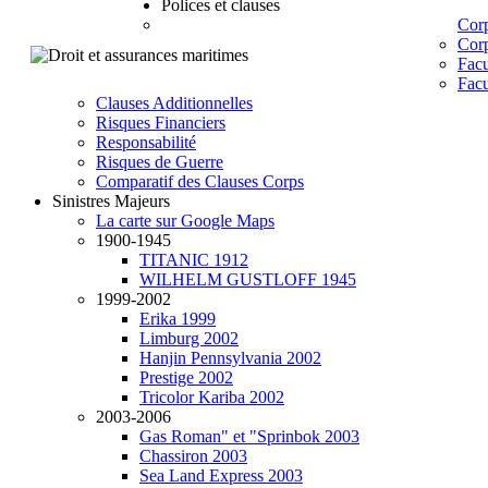
Polices et clauses
Corp
Corp
Facu
Facu
Clauses Additionnelles
Risques Financiers
Responsabilité
Risques de Guerre
Comparatif des Clauses Corps
Sinistres Majeurs
La carte sur Google Maps
1900-1945
TITANIC 1912
WILHELM GUSTLOFF 1945
1999-2002
Erika 1999
Limburg 2002
Hanjin Pennsylvania 2002
Prestige 2002
Tricolor Kariba 2002
2003-2006
Gas Roman" et "Sprinbok 2003
Chassiron 2003
Sea Land Express 2003