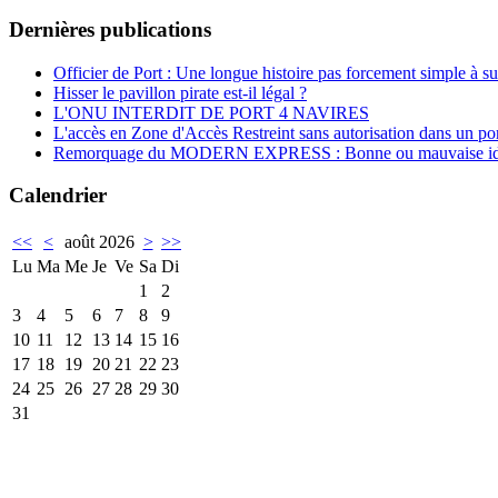
Dernières publications
Officier de Port : Une longue histoire pas forcement simple à su
Hisser le pavillon pirate est-il légal ?
L'ONU INTERDIT DE PORT 4 NAVIRES
L'accès en Zone d'Accès Restreint sans autorisation dans un por
Remorquage du MODERN EXPRESS : Bonne ou mauvaise id
Calendrier
<<
<
août 2026
>
>>
Lu
Ma
Me
Je
Ve
Sa
Di
1
2
3
4
5
6
7
8
9
10
11
12
13
14
15
16
17
18
19
20
21
22
23
24
25
26
27
28
29
30
31