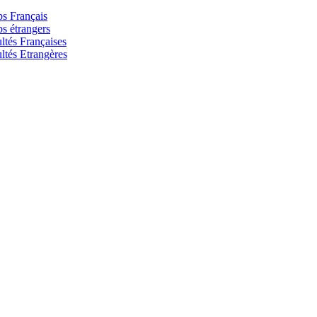
s Français
s étrangers
ltés Françaises
ltés Etrangères