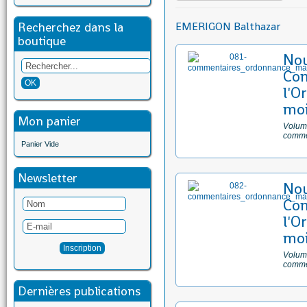
Recherchez dans la
EMERIGON Balthazar
boutique
No
Com
l'O
moi
Mon panier
Volume
comme
Panier Vide
Newsletter
No
Com
l'O
moi
Volume
comme
Dernières publications