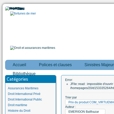
Accueil
Polices et clauses
Sinistres Majeur
Bibliothèque
Catégories
Error:
JFile::read : impossible d'ouvrir 
/homepages/20/d153335264/htd
Assurances Maritimes
Droit International Privé
Trier par
Droit International Public
Prix du produit COM_VIRTUE
Droit maritime
Auteur :
Histoire du Droit
EMERIGON Balthazar