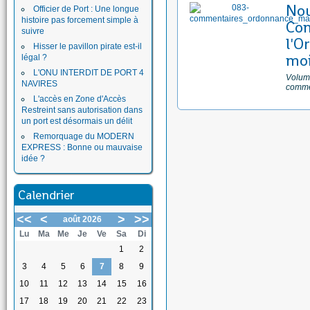
No
Officier de Port : Une longue
histoire pas forcement simple à
Com
suivre
l'O
Hisser le pavillon pirate est-il
moi
légal ?
L'ONU INTERDIT DE PORT 4
Volume
NAVIRES
comme
L'accès en Zone d'Accès
Restreint sans autorisation dans
un port est désormais un délit
Remorquage du MODERN
EXPRESS : Bonne ou mauvaise
idée ?
Calendrier
<<
<
>
>>
août 2026
Lu
Ma
Me
Je
Ve
Sa
Di
1
2
3
4
5
6
7
8
9
10
11
12
13
14
15
16
17
18
19
20
21
22
23