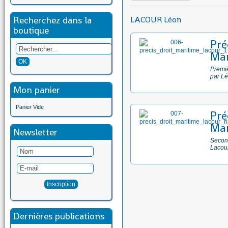
Recherchez dans la
LACOUR Léon
boutique
Pré
Mar
Premiè
par L
Mon panier
Panier Vide
Pré
Mar
Newsletter
Second
Lacour
Dernières publications