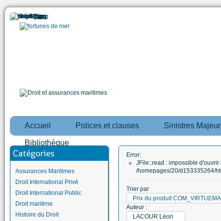
Accueil
Polices et clauses
Sinistres Majeur
Bibliothèque
Catégories
Error:
JFile::read : impossible d'ouvrir 
/homepages/20/d153335264/htd
Assurances Maritimes
Droit International Privé
Trier par
Droit International Public
Prix du produit COM_VIRTUE
Droit maritime
Auteur :
Histoire du Droit
LACOUR Léon