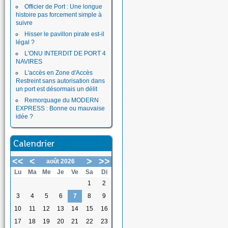
Officier de Port : Une longue
histoire pas forcement simple à
suivre
Hisser le pavillon pirate est-il
légal ?
L'ONU INTERDIT DE PORT 4
NAVIRES
L'accès en Zone d'Accès
Restreint sans autorisation dans
un port est désormais un délit
Remorquage du MODERN
EXPRESS : Bonne ou mauvaise
idée ?
Calendrier
<<
<
>
>>
août 2026
Lu
Ma
Me
Je
Ve
Sa
Di
1
2
3
4
5
6
7
8
9
10
11
12
13
14
15
16
17
18
19
20
21
22
23