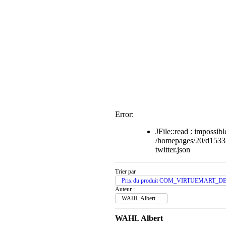
Error:
JFile::read : impossible
/homepages/20/d1533
twitter.json
Trier par
Prix du produit COM_VIRTUEMART_D
Auteur :
WAHL Albert
WAHL Albert