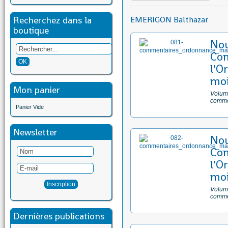
Recherchez dans la
EMERIGON Balthazar
boutique
No
Com
l'O
moi
Mon panier
Volume
comme
Panier Vide
Newsletter
No
Com
l'O
moi
Volume
comme
Dernières publications