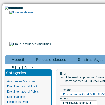
Accueil
Polices et clauses
Sinistres Majeur
Bibliothèque
Catégories
Error:
JFile::read : impossible d'ouvrir 
/homepages/20/d153335264/htd
Assurances Maritimes
Droit International Privé
Trier par
Droit International Public
Prix du produit COM_VIRTUE
Droit maritime
Auteur :
Histoire du Droit
EMERIGON Balthazar