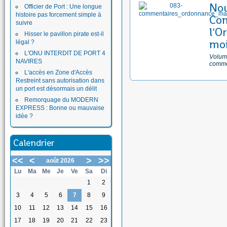
No
Officier de Port : Une longue
histoire pas forcement simple à
Com
suivre
l'O
Hisser le pavillon pirate est-il
moi
légal ?
L'ONU INTERDIT DE PORT 4
Volume
NAVIRES
comme
L'accès en Zone d'Accès
Restreint sans autorisation dans
un port est désormais un délit
Remorquage du MODERN
EXPRESS : Bonne ou mauvaise
idée ?
Calendrier
<<
<
>
>>
août 2026
Lu
Ma
Me
Je
Ve
Sa
Di
1
2
3
4
5
6
7
8
9
10
11
12
13
14
15
16
17
18
19
20
21
22
23