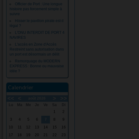
Officier de Port : Une longue
histoire pas forcement simple à
suivre
Hisser le pavillon pirate est-il
légal ?
L'ONU INTERDIT DE PORT 4
NAVIRES
L'accès en Zone d'Accès
Restreint sans autorisation dans
un port est désormais un délit
Remorquage du MODERN
EXPRESS : Bonne ou mauvaise
idée ?
Calendrier
<<
<
>
>>
août 2026
Lu
Ma
Me
Je
Ve
Sa
Di
1
2
3
4
5
6
7
8
9
10
11
12
13
14
15
16
17
18
19
20
21
22
23