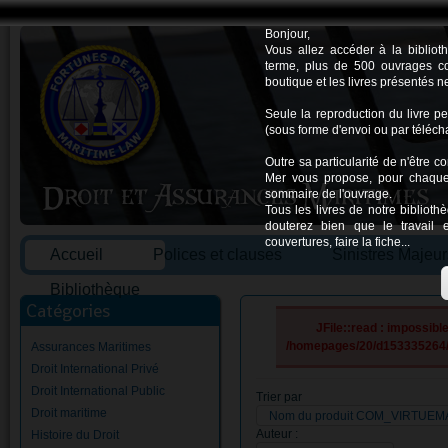
Bonjour,
Vous allez accéder à la biblio
terme, plus de 500 ouvrages co
boutique et les livres présentés n
Seule la reproduction du livre pe
(sous forme d'envoi ou par télécha
Outre sa particularité de n'être 
Mer vous propose, pour chaque 
sommaire de l'ouvrage.
Tous les livres de notre bibliot
douterez bien que le travail 
couvertures, faire la fiche...
Accueil
Polices et clauses
Sinistres Majeur
Bibliothèque
Catégories
JFile::read : impossible 
/homepages/20/d153335264/
Assurances Maritimes
Droit International Privé
Droit International Public
Trier par
Droit maritime
Nom du produit COM_VIRTUE
Auteur :
Histoire du Droit