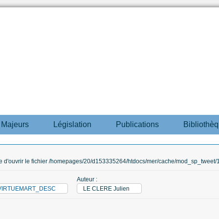
s Majeurs
Législation
Publications
Bibliothè
ble d'ouvrir le fichier /homepages/20/d153335264/htdocs/mer/cache/mod_sp_tweet/12
Auteur :
M_VIRTUEMART_DESC
LE CLERE Julien