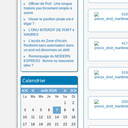
Officier de Port : Une longue
histoire pas forcement simple à
suivre
Hisser le pavillon pirate est-il
légal ?
L'ONU INTERDIT DE PORT 4
NAVIRES
L'accès en Zone d'Accès
Restreint sans autorisation dans
un port est désormais un délit
Remorquage du MODERN
EXPRESS : Bonne ou mauvaise
idée ?
Calendrier
<<
<
>
>>
août 2026
Lu
Ma
Me
Je
Ve
Sa
Di
1
2
3
4
5
6
7
8
9
10
11
12
13
14
15
16
17
18
19
20
21
22
23