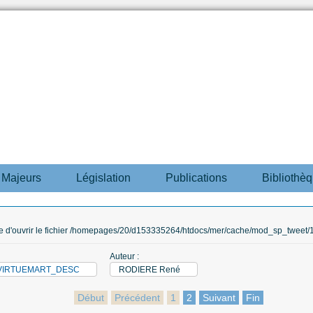
s Majeurs
Législation
Publications
Bibliothè
ble d'ouvrir le fichier /homepages/20/d153335264/htdocs/mer/cache/mod_sp_tweet/12
Auteur :
M_VIRTUEMART_DESC
RODIERE René
Début
Précédent
1
2
Suivant
Fin