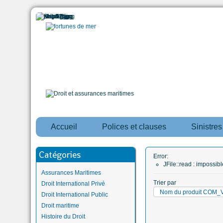
Accueil
Polices et clauses
Sinistre
Catégories
Error:
JFile::read : impossi
Assurances Maritimes
Trier par
Droit International Privé
Nom du produit CO
Droit International Public
Droit maritime
Histoire du Droit