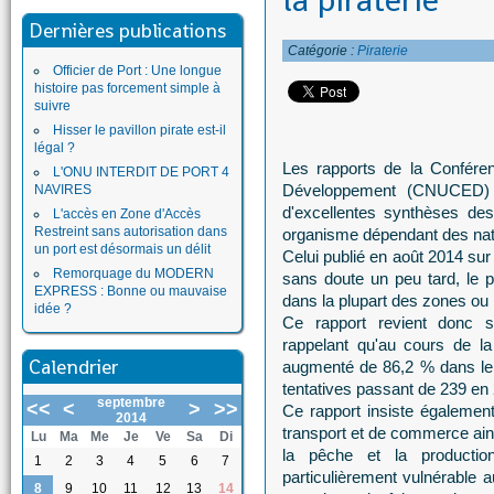
la piraterie
Dernières publications
Catégorie :
Piraterie
Officier de Port : Une longue
histoire pas forcement simple à
suivre
Hisser le pavillon pirate est-il
légal ?
Les rapports de la Confére
L'ONU INTERDIT DE PORT 4
Développement (CNUCED) s
NAVIRES
d'excellentes synthèses de
L'accès en Zone d'Accès
Restreint sans autorisation dans
organisme dépendant des nat
un port est désormais un délit
Celui publié en août 2014 sur 
Remorquage du MODERN
sans doute un peu tard, le
EXPRESS : Bonne ou mauvaise
dans la plupart des zones ou i
idée ?
Ce rapport revient donc 
rappelant qu'au cours de la
Calendrier
augmenté de 86,2 % dans le 
tentatives passant de 239 en
septembre
<<
<
>
>>
Ce rapport insiste également 
2014
transport et de commerce ains
Lu
Ma
Me
Je
Ve
Sa
Di
la pêche et la productio
1
2
3
4
5
6
7
particulièrement vulnérable
8
9
10
11
12
13
14