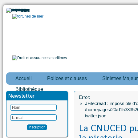
Accueil
Polices et clauses
Sinistres Majeur
Bibliothèque
Newsletter
Error:
JFile::read : impossible d'ou
/homepages/20/d15333526
twitter.json
La CNUCED pub