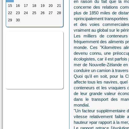
en raison du fait que la 
15
16
17
18
19
20
21
concerne des relations comm
plus de 1850 miles de dista
22
23
24
25
26
27
28
«principalement transportées 
29
30
et des voies commerciale
vraiment au global sur le péri
Les milliers de conteneurs
fréquemment des aliments pré
monde. Ces "Kilomètres ali
devenu connu, une préoccup
écologistes, car il est parfois
mer de Nouvelle-Zélande en 
conduire un camion à traver
Quoi qu'il en soit, pour la 
affecte tous les navires, quel 
conteneurs et les vraquiers 
de leur grande valeur écono
dans le transport des mar
mondial.
"Un facteur supplémentaire da
vitesse relativement faible 
hauteur »par rapport à la mer, 
Le rapport retrace l'évoluti