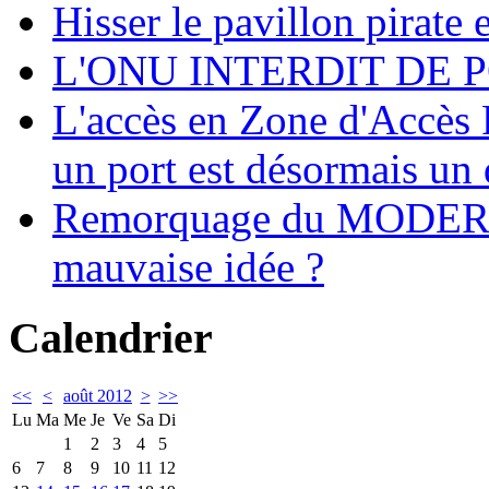
Hisser le pavillon pirate e
L'ONU INTERDIT DE 
L'accès en Zone d'Accès R
un port est désormais un 
Remorquage du MODER
mauvaise idée ?
Calendrier
<<
<
août 2012
>
>>
Lu
Ma
Me
Je
Ve
Sa
Di
1
2
3
4
5
6
7
8
9
10
11
12