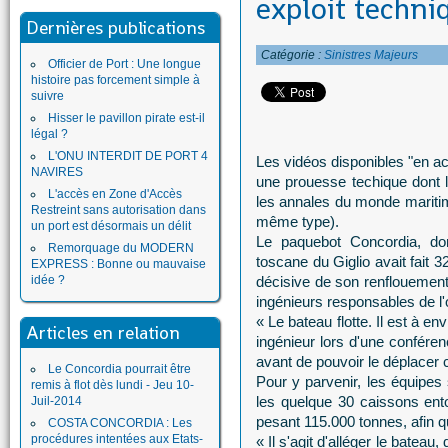
exploit techni
Dernières publications
Catégorie :
Sinistres Majeurs
Officier de Port : Une longue
histoire pas forcement simple à
suivre
Hisser le pavillon pirate est-il
légal ?
L'ONU INTERDIT DE PORT 4
Les vidéos disponibles "en a
NAVIRES
une prouesse techique dont l
L'accès en Zone d'Accès
les annales du monde mariti
Restreint sans autorisation dans
même type).
un port est désormais un délit
Le paquebot Concordia, don
Remorquage du MODERN
toscane du Giglio avait fait 
EXPRESS : Bonne ou mauvaise
idée ?
décisive de son renflouement
ingénieurs responsables de l'
« Le bateau flotte. Il est à e
Articles en relation
ingénieur lors d'une confére
avant de pouvoir le déplace
Le Concordia pourrait être
Pour y parvenir, les équipes
remis à flot dès lundi - Jeu 10-
les quelque 30 caissons ent
Juil-2014
pesant 115.000 tonnes, afin qu
COSTA CONCORDIA : Les
procédures intentées aux Etats-
« Il s'agit d'alléger le bateau