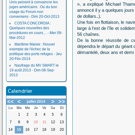
Unis peinent à convaincre les
», a expliqué Michael Thamm
juges américains : Ou du bon
annoncé il y a quelques jours 
usage du Forum non
de dollars..).
conveniens - Dim 20-Oct-2013
Une fois en flottaison, le nav
COSTA CONCORDIA :
large à l'est de l'île et solid
Quelques nouvelles des
procédures en cours.... - Mer 09-
56 chaînes.
Mai-2012
De la bonne réussite de ce
Maritime Maisie : Nouvel
dépendra le départ du géant d
exemple de l'échec de la
démantelé, deux ans et demi 
politique des ports refuges - Jeu
20-Fév-2014
Naufrage du MV SMART le
19 août 2013 - Dim 08-Sep-
2013
Calendrier
<<
<
>
>>
juillet 2014
Lu
Ma
Me
Je
Ve
Sa
Di
1
2
3
4
5
6
7
8
9
10
11
12
13
14
15
16
17
18
19
20