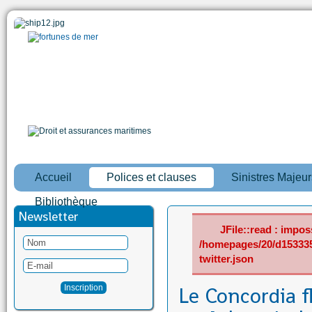
Accueil
Polices et clauses
Sinistres Majeur
Bibliothèque
Newsletter
JFile::read : imposs
/homepages/20/d15333
twitter.json
Le Concordia f