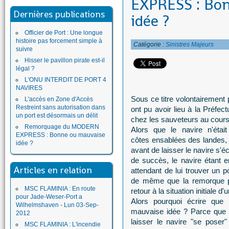
EXPRESS : Bo
Dernières publications
idée ?
Officier de Port : Une longue
histoire pas forcement simple à
Catégorie :
Sinistres Majeurs
suivre
Hisser le pavillon pirate est-il
légal ?
L'ONU INTERDIT DE PORT 4
NAVIRES
Sous ce titre volontairement
L'accès en Zone d'Accès
Restreint sans autorisation dans
ont pu avoir lieu à la Préfec
un port est désormais un délit
chez les sauveteurs au cour
Remorquage du MODERN
Alors que le navire n'étai
EXPRESS : Bonne ou mauvaise
côtes ensablées des landes, 
idée ?
avant de laisser le navire s'
de succès, le navire étant
Articles en relation
attendant de lui trouver un p
de même que la remorque po
MSC FLAMINIA : En route
retour à la situation initiale d'
pour Jade-Weser-Port a
Alors pourquoi écrire que 
Wilhelmshaven - Lun 03-Sep-
mauvaise idée ? Parce que l
2012
laisser le navire "se poser
MSC FLAMINIA : L'incendie