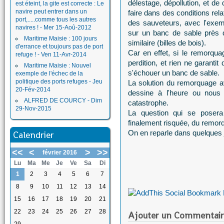
délestage, dépollution, et d
est éteint, la gite est correcte : Le
navire peut entrer dans un
faire dans des conditions rel
port,.....comme tous les autres
des sauveteurs, avec l'exe
navires ! - Mer 15-Aoû-2012
sur un banc de sable près d
Maritime Maisie : 100 jours
similaire (billes de bois).
d'errance et toujours pas de port
Car en effet, si le remorqua
refuge ! - Ven 11-Avr-2014
perdition, et rien ne garanti
Maritime Maisie : Nouvel
s'échouer un banc de sable.
exemple de l'échec de la
politique des ports refuges - Jeu
La solution du remorquage a
20-Fév-2014
dessine à l'heure ou nous é
ALFRED DE COURCY - Dim
catastrophe.
29-Nov-2015
La question qui se posera 
finalement risquée, du remorq
On en reparle dans quelques j
Calendrier
<<
<
>
>>
février 2016
Lu
Ma
Me
Je
Ve
Sa
Di
1
2
3
4
5
6
7
8
9
10
11
12
13
14
15
16
17
18
19
20
21
22
23
24
25
26
27
28
Ajouter un Commentair