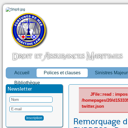
Accueil
Polices et clauses
Sinistres Majeur
Bibliothèque
Newsletter
JFile::read : imposs
/homepages/20/d15333
twitter.json
Remorquage 