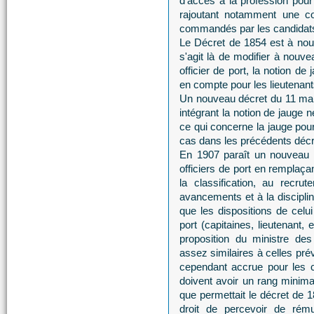
d'accès à la profession pour
rajoutant notamment une co
commandés par les candidats a
Le Décret de 1854 est à nou
s'agit là de modifier à nouvea
officier de port, la notion d
en compte pour les lieutenant
Un nouveau décret du 11 mars
intégrant la notion de jauge 
ce qui concerne la jauge pour
cas dans les précédents décr
En 1907 paraît un nouveau d
officiers de port en remplaçan
la classification, au recru
avancements et à la discipli
que les dispositions de celui
port (capitaines, lieutenant
proposition du ministre des
assez similaires à celles pr
cependant accrue pour les c
doivent avoir un rang minima
que permettait le décret de 1
droit de percevoir de rému