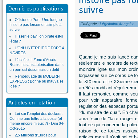
histoire pas f
suivre
Dernières publications
Officier de Port : Une longue
Catégorie :
Législation française
histoire pas forcement simple à
suivre
Hisser le pavillon pirate est-il
légal ?
L'ONU INTERDIT DE PORT 4
NAVIRES
Quand je me suis lancé dans 
L'accès en Zone d'Accès
réellement le nombre de texte
Restreint sans autorisation dans
moindre ligne sur mon ordin
un port est désormais un délit
loquasses sur ce corps de fon
Remorquage du MODERN
le XIXième et le XXième sièc
EXPRESS : Bonne ou mauvaise
idée ?
arrêtés modifiant régulièrement
Il faut remonter, comme sou
pour voir apparaître forme
Articles en relation
régulation des espaces portuai
"du maistre de quai". En charg
Loi sur l'emploi des dockers :
aura "soin de "faire ranger e
Comme une lettre à la poste (et
même encore mieux ?) - Dim 04-
tout ce qui concerne la polic
Oct-2015
raison de ce toutes assigna
2,5 Millions d'Euros pour
articles mais il s'agit bel et