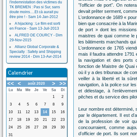
l'indemnistation des victimes du
"l'officier de port". On not
TK BREMEN : Pas si Sur, sans
devait prêter serment, comme i
doute moins.....Et cà aurait pu
être pire ! - Sam 14-Jan-2012
L'ordonnance de 1689 « pour
bien que consacrée à la Marine
A hijacking : Le film est sorti
en France - Sam 13-Juil-2013
de port » dont les mission
ALFRED DE COURCY - Dim
maistres de quai comme le 
29-Nov-2015
les bâtiments marchands qui s
Allianz Global Corporate &
L'ordonnance de 1765 viendr
Specialty : Safety and Shipping
mais il faudra attendre 1791 e
review 2014 - Dim 13-Avr-2014
la navigation et des ports
fonction de Maistre de Quai 
Calendrier
où il y a des tribunaux de co
veiller à la liberté et la s
<<
<
>
>>
août 2020
navigation, à la police sur l
Lu
Ma
Me
Je
Ve
Sa
Di
et délestage, à l'enlèvemen
pêches et du service des pilo
1
2
3
4
5
6
7
8
9
Leur nombre est déterminé, su
10
11
12
13
14
15
16
par le département. Il est d
17
18
19
20
21
22
23
de la profession de voir qu
concourraient, comme aujour
24
25
26
27
28
29
30
d'officier de port. Ils sont
31