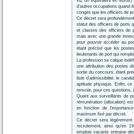
vu, un équivalent en euros) a
d'autres occupations quand il
congés que les officiers de po
Ce décret sera profondément
statut des officiers de ports 
et classes des officiers de 
mais avec une grande innovat
pour pouvoir accéder au pos
étant précisé que les poste
lieutenants de port qui rempli
La profession se calque indéf
une attribution des postes d
sortie du concours, étant pré
liste d'admissibilité, le cand
aptitude physique. Enfin, ce
renvoie, pour ces questions, à
Quant aux surveillants de po
rémunération (allocation) es
en fonction de l'importanc
maximum fixé par décret.
Ce décret sera légèrement 
recrutement, ainsi qu'en 19
emplois vacants entraine dés