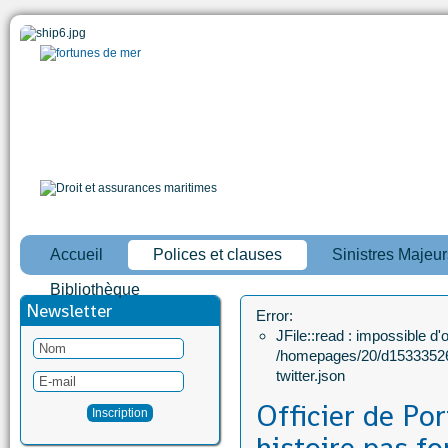
Accueil
Polices et clauses
Sinistres Majeur
Bibliothèque
Newsletter
Error:
JFile::read : impossible d'ou
/homepages/20/d15333526
twitter.json
Officier de Po