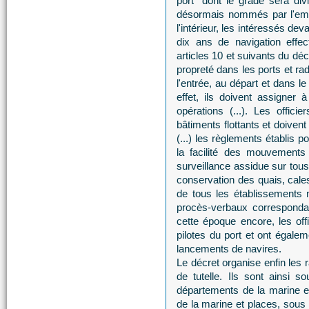
port" dont le grade sera div
désormais nommés par l'empe
l'intérieur, les intéressés de
dix ans de navigation effec
articles 10 et suivants du décr
propreté dans les ports et rad
l'entrée, au départ et dans
effet, ils doivent assigner
opérations (...). Les offic
bâtiments flottants et doivent
(...) les règlements établis po
la facilité des mouvements
surveillance assidue sur tous 
conservation des quais, cales
de tous les établissements m
procès-verbaux correspondant
cette époque encore, les off
pilotes du port et ont égale
lancements de navires.
Le décret organise enfin les r
de tutelle. Ils sont ainsi s
départements de la marine et 
de la marine et places, sou