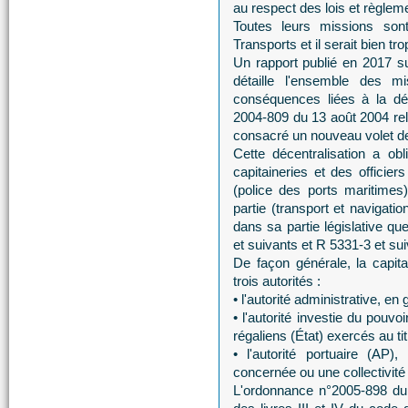
au respect des lois et règleme
Toutes leurs missions so
Transports et il serait bien tro
Un rapport publié en 2017 sur
détaille l'ensemble des m
conséquences liées à la déc
2004-809 du 13 août 2004 rela
consacré un nouveau volet de d
Cette décentralisation a ob
capitaineries et des officier
(police des ports maritimes)
partie (transport et navigati
dans sa partie législative qu
et suivants et R 5331-3 et sui
De façon générale, la capit
trois autorités :
• l'autorité administrative, en
• l'autorité investie du pouv
régaliens (État) exercés au ti
• l'autorité portuaire (AP)
concernée ou une collectivité
L'ordonnance n°2005-898 du 