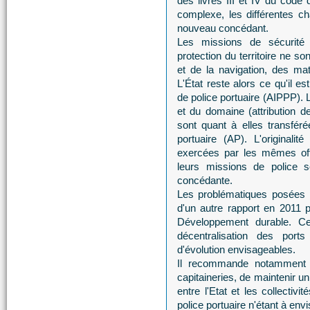
des livres III et IV du code 
complexe, les différentes cha
nouveau concédant.
Les missions de sécurité
protection du territoire ne so
et de la navigation, des ma
L'État reste alors ce qu'il es
de police portuaire (AIPPP). 
et du domaine (attribution de
sont quant à elles transfér
portuaire (AP). L'originalité
exercées par les mêmes offi
leurs missions de police so
concédante.
Les problématiques posées par
d'un autre rapport en 2011 
Développement durable. Ce
décentralisation des ports 
d'évolution envisageables.
Il recommande notamment d
capitaineries, de maintenir u
entre l'Etat et les collectivi
police portuaire n'étant à env