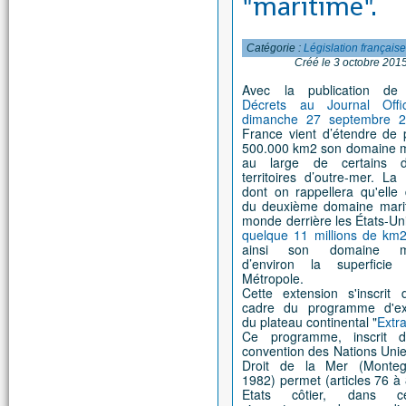
"maritime".
Catégorie :
Législation français
Créé le 3 octobre 201
Avec la publication d
Décrets au Journal Offi
dimanche 27 septembre 
France vient d’étendre de 
500.000 km2 son domaine m
au large de certains 
territoires d’outre-mer. La
dont on rappellera qu'elle
du deuxième domaine mari
monde derrière les États-Un
quelque 11 millions de km
ainsi son domaine ma
d’environ la superfici
Métropole.
Cette extension s'inscrit 
cadre du programme d'ex
du plateau continental "
Extr
Ce programme, inscrit 
convention des Nations Unie
Droit de la Mer (Monte
1982) permet (articles 76 à
Etats côtier, dans cer