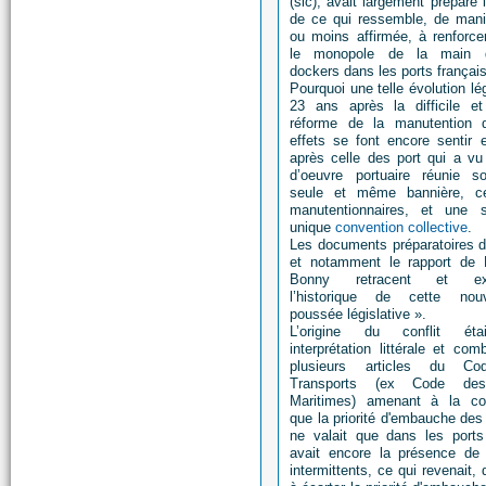
(sic), avait largement préparé l
de ce qui ressemble, de mani
ou moins affirmée, à renforce
le monopole de la main d
dockers dans les ports français
Pourquoi une telle évolution lég
23 ans après la difficile et
réforme de la manutention 
effets se font encore sentir 
après celle des port qui a vu
d’oeuvre portuaire réunie 
seule et même bannière, ce
manutentionnaires, et une 
unique
convention collective
.
Les documents préparatoires de
et notamment le rapport de
Bonny retracent et exp
l’historique de cette nou
poussée législative ».
L’origine du conflit ét
interprétation littérale et co
plusieurs articles du C
Transports (ex Code de
Maritimes) amenant à la co
que la priorité d'embauche des
ne valait que dans les ports
avait encore la présence de
intermittents, ce qui revenait, 