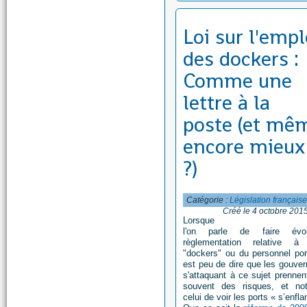
Loi sur l'empl
des dockers :
Comme une
lettre à la
poste (et mê
encore mieux
?)
Catégorie :
Législation français
Créé le 4 octobre 201
Lorsque
l'on parle de faire évo
règlementation relative à 
"dockers" ou du personnel port
est peu de dire que les gouve
s'attaquant à ce sujet prennen
souvent des risques, et no
celui de voir les ports « s’enfl