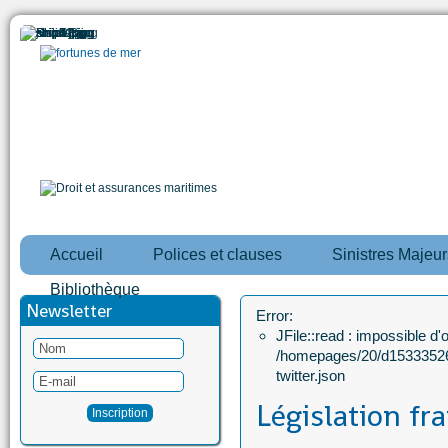
Accueil
Polices et clauses
Sinistres Majeur
Bibliothèque
Newsletter
Error:
JFile::read : impossible d'ou
/homepages/20/d15333526
twitter.json
Législation fr