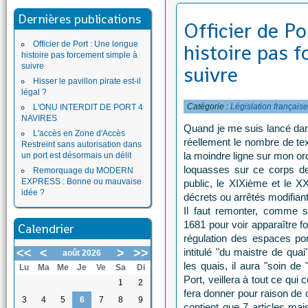
Dernières publications
Officier de P
Officier de Port : Une longue
histoire pas 
histoire pas forcement simple à
suivre
suivre
Hisser le pavillon pirate est-il
légal ?
Catégorie :
Législation français
L'ONU INTERDIT DE PORT 4
NAVIRES
Quand je me suis lancé dans
L'accès en Zone d'Accès
réellement le nombre de tex
Restreint sans autorisation dans
la moindre ligne sur mon ord
un port est désormais un délit
loquasses sur ce corps de
Remorquage du MODERN
EXPRESS : Bonne ou mauvaise
public, le XIXième et le XX
idée ?
décrets ou arrêtés modifiant 
Il faut remonter, comme s
1681 pour voir apparaître f
Calendrier
régulation des espaces por
<<
<
>
>>
intitulé "du maistre de quai
août 2026
les quais, il aura "soin de
Lu
Ma
Me
Je
Ve
Sa
Di
Port, veillera à tout ce qui 
1
2
fera donner pour raison de 
3
4
5
6
7
8
9
contient que 7 articles mais