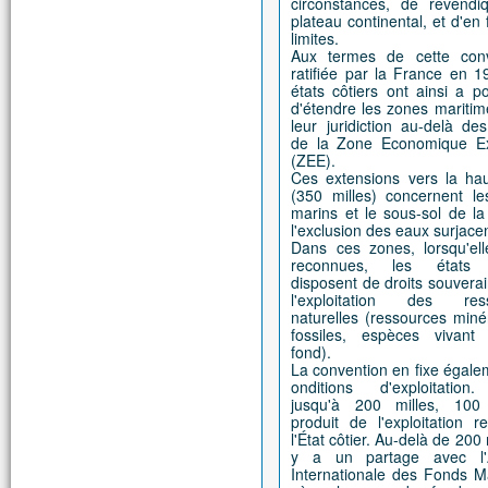
circonstances, de revendi
plateau continental, et d'en f
limites.
Aux termes de cette conv
ratifiée par la France en 1
états côtiers ont ainsi a pos
d'étendre les zones mariti
leur juridiction au-delà des
de la Zone Economique Ex
(ZEE).
Ces extensions vers la ha
(350 milles) concernent le
marins et le sous-sol de l
l'exclusion des eaux surjace
Dans ces zones, lorsqu'ell
reconnues, les états c
disposent de droits souvera
l'exploitation des res
naturelles (ressources miné
fossiles, espèces vivant
fond).
La convention en fixe égale
onditions d'exploitation.
jusqu'à 200 milles, 10
produit de l'exploitation r
l'État côtier. Au-delà de 200 m
y a un partage avec l'A
Internationale des Fonds M