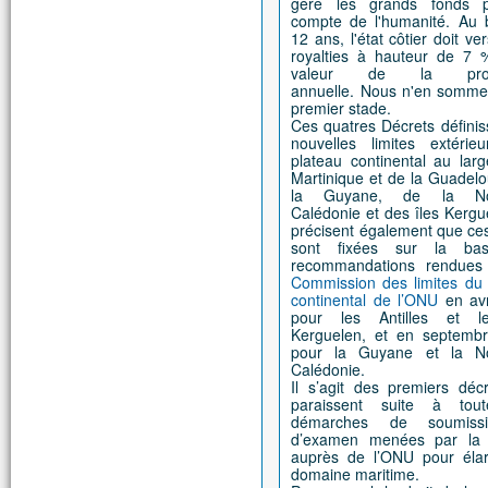
gère les grands fonds 
compte de l'humanité. Au 
12 ans, l'état côtier doit ve
royalties à hauteur de 7 
valeur de la produ
annuelle. Nous n'en somme
premier stade.
Ces quatres Décrets définis
nouvelles limites extérie
plateau continental au lar
Martinique et de la Guadel
la Guyane, de la Nou
Calédonie et des îles Kergue
précisent également que ces
sont fixées sur la ba
recommandations rendues
Commission des limites du 
continental de l’ONU
en avr
pour les Antilles et l
Kerguelen, et en septemb
pour la Guyane et la No
Calédonie.
Il s’agit des premiers déc
paraissent suite à tou
démarches de soumiss
d’examen menées par la
auprès de l’ONU pour élar
domaine maritime.