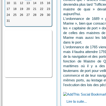
10
11
12
13
14
15
16
deviendra plus tard "l'offici
maistre de quai » devai
17
18
19
20
21
22
23
aujourd'hui.
24
25
26
27
28
29
30
L'ordonnance de 1689 « 
31
Marine », bien que consacré
les « capitaine de port » d
de celles des maistres d
Marine mais aussi les bât
dans le port.
L'ordonnance de 1765 viendr
mais il faudra attendre 1791 
de la navigation et des por
fonction de Maistre de Q
maritimes où il y a des
lieutenans de port pour veill
commerce et de leur navigat
mêmes ports, au lestage et
l'exécution des lois des pêc
Lire la suite...