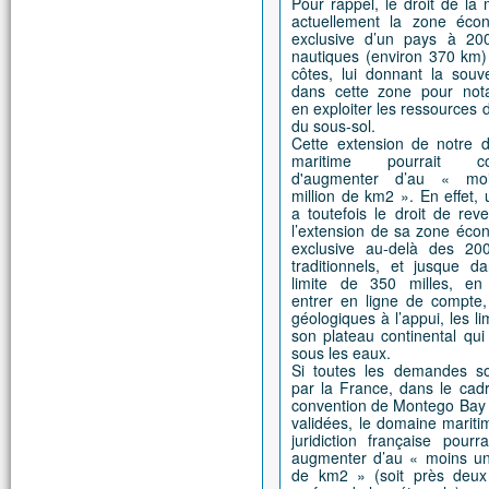
Pour rappel, le droit de la 
actuellement la zone éco
exclusive d’un pays à 200
nautiques (environ 370 km)
côtes, lui donnant la souv
dans cette zone pour no
en exploiter les ressources d
du sous-sol.
Cette extension de notre 
maritime pourrait con
d'augmenter d’au « mo
million de km2 ». En effet,
a toutefois le droit de rev
l’extension de sa zone éco
exclusive au-delà des 200
traditionnels, et jusque d
limite de 350 milles, en 
entrer en ligne de compte,
géologiques à l’appui, les li
son plateau continental qui
sous les eaux.
Si toutes les demandes s
par la France, dans le cad
convention de Montego Bay 
validées, le domaine marit
juridiction française pourr
augmenter d’au « moins un 
de km2 » (soit près deux 