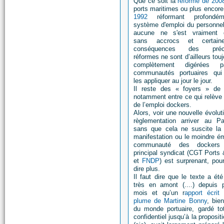
Que ce soit la
réforme de 200
ports maritimes ou plus encor
1992
réformant profondém
système d'emploi du personnel
aucune ne s'est vraiment d
sans accrocs et certai
conséquences des précé
réformes ne sont d’ailleurs tou
complètement digérées 
communautés portuaires qui
les appliquer au jour le jour.
Il reste des « foyers » de 
notamment entre ce qui relève 
de l’emploi dockers.
Alors, voir une nouvelle évolut
règlementation arriver au Pa
sans que cela ne suscite la
manifestation ou le moindre ém
communauté des dockers
principal syndicat (CGT Ports
et
FNDP
) est surprenant, pou
dire plus.
Il faut dire que le texte a ét
très en amont (....) depuis p
mois et qu’un r
apport écrit
plume de Martine Bonny
, bie
du monde portuaire, gardé to
confidentiel jusqu’à la propositi