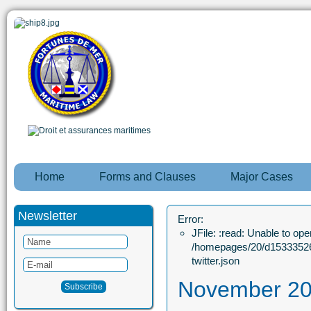
Home
Forms and Clauses
Major Cases
Newsletter
Error:
JFile: :read: Unable to open
/homepages/20/d15333526
twitter.json
November 2