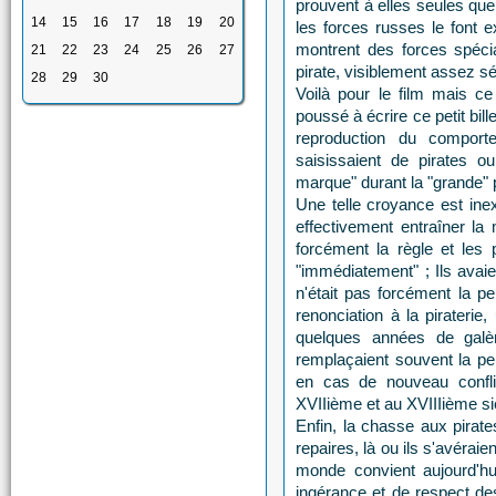
prouvent à elles seules que 
14
15
16
17
18
19
20
les forces russes le font 
montrent des forces spéci
21
22
23
24
25
26
27
pirate, visiblement assez s
28
29
30
Voilà pour le film mais c
poussé à écrire ce petit bill
reproduction du comport
saisissaient de pirates o
marque" durant la "grande" p
Une telle croyance est inex
effectivement entraîner la 
forcément la règle et les 
"immédiatement" ; Ils avaie
n'était pas forcément la 
renonciation à la pirateri
quelques années de galè
remplaçaient souvent la pe
en cas de nouveau confli
XVIIième et au XVIIIième si
Enfin, la chasse aux pirate
repaires, là ou ils s'avéraie
monde convient aujourd'hu
ingérance et de respect des