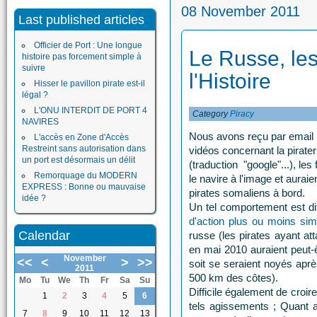
08 November 2011
Last published articles
Officier de Port : Une longue
Le Russe, les
histoire pas forcement simple à
suivre
l'Histoire
Hisser le pavillon pirate est-il
légal ?
L'ONU INTERDIT DE PORT 4
Category
Piracy
NAVIRES
Nous avons reçu par email p
L'accès en Zone d'Accès
Restreint sans autorisation dans
vidéos concernant la pirate
un port est désormais un délit
(traduction "google"...), le
Remorquage du MODERN
le navire à l'image et aurai
EXPRESS : Bonne ou mauvaise
pirates somaliens à bord.
idée ?
Un tel comportement est d
d'action plus ou moins simi
Calendar
russe (les pirates ayant at
en mai 2010 auraient peut-êt
November
<<
<
>
>>
soit se seraient noyés apr
2011
500 km des côtes).
Mo
Tu
We
Th
Fr
Sa
Su
Difficile également de croir
1
2
3
4
5
6
tels agissements ; Quant a
7
8
9
10
11
12
13