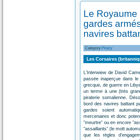
Le Royaume U
gardes armés
navires batta
Category
Piracy
Les Corsaires (britanniq
L'Interwiew de David Cam
passée inaperçue dans le m
grecque, de guerre en Liby
un terme à une (très grand
piraterie somalienne. Dés
bord des navires battant p
gardes soient automati
mercenaires et donc potent
"meurtre" ou en encore "as
"assaillants" (le mott autom
que les règles d'engagem