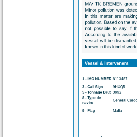
M/V TK BREMEN grounded 
Minor pollution was detec
in this matter are makin
pollution. Based on the av
not possible to say if 
According to the availab
vessel will be dismantl
known in this kind of w
Vessel & Interveners
1 - IMO NUMBER
8113487
3 - Call Sign
9HXQ5
5 - Tonnage Brut
3992
8 - Type de
General Cargo
navire
9 - Flag
Malta