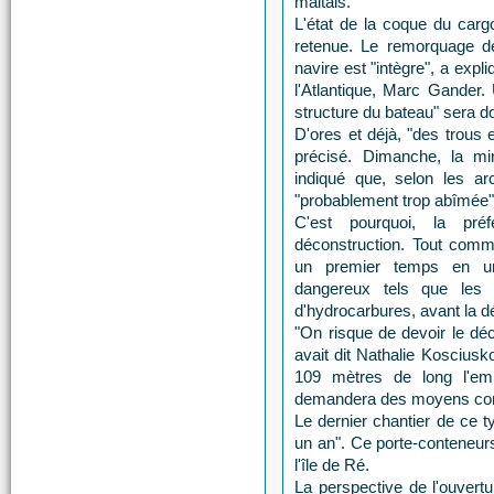
maltais.
L'état de la coque du cargo
retenue. Le remorquage de
navire est "intègre", a expl
l'Atlantique, Marc Gander. 
structure du bateau" sera do
D'ores et déjà, "des trous 
précisé. Dimanche, la min
indiqué que, selon les arc
"probablement trop abîmée"
C'est pourquoi, la pré
déconstruction. Tout comme
un premier temps en une
dangereux tels que les 
d'hydrocarbures, avant la d
"On risque de devoir le déc
avait dit Nathalie Kosciusk
109 mètres de long l'em
demandera des moyens cons
Le dernier chantier de ce t
un an". Ce porte-conteneurs
l'île de Ré.
La perspective de l'ouvert