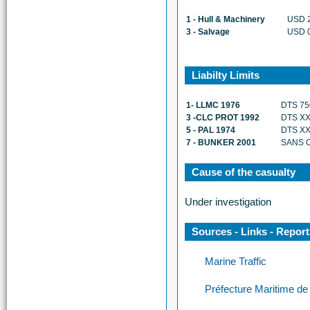
1 - Hull & Machinery
USD 2
3 - Salvage
USD 
Liabilty Limits
1- LLMC 1976
DTS 75
3 -CLC PROT 1992
DTS X
5 - PAL 1974
DTS X
7 - BUNKER 2001
SANS 
Cause of the casualty
Under investigation
Sources - Links - Repor
Marine Traffic
Préfecture Maritime de 