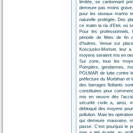
limitée, se cantonnant pri
demeure pas moins grave. L
pour les oiseaux marins 
naturelle protégée. Des pla
ce matin la ria d'Etel, où
Pour les professionnels,
période de fêtes de fin 
d'huitres. Venue sur place
Kosciusko-Moriset, leur a
moyens seraient mis en oeuv
Sur zone, tous les moye
Pompiers, gendarmes, mari
POLMAR de lutte contre les
préfecture du Morbihan et l
des barrages flottants so
constituées pour commenc
mis en oeuvre dès l'accid
sécurité civile a, ainsi,
débloqué des moyens pour é
pollution. Mais les opératio
qui demeure mauvaise, m
passé. C'est pourquoi le
mer a été écarté, au prof