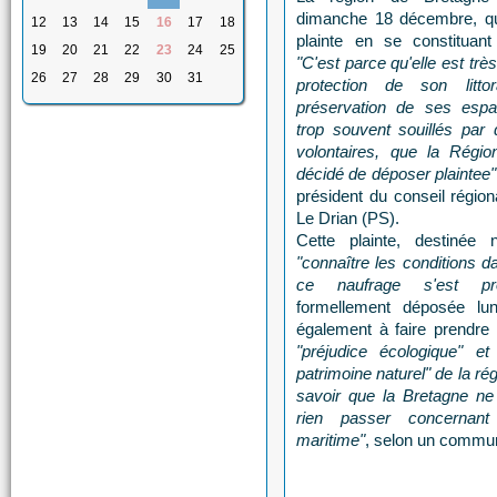
dimanche 18 décembre, qu'e
12
13
14
15
16
17
18
plainte en se constituant 
19
20
21
22
23
24
25
"C'est parce qu'elle est trè
26
27
28
29
30
31
protection de son litt
préservation de ses espa
trop souvent souillés par 
volontaires, que la Régi
décidé de déposer plaintee"
président du conseil régio
Le Drian (PS).
Cette plainte, destinée
"connaître les conditions d
ce naufrage s'est pro
formellement déposée lun
également à faire prendre
"préjudice écologique" et 
patrimoine naturel" de la régi
savoir que la Bretagne ne 
rien passer concernant 
maritime"
, selon un commu