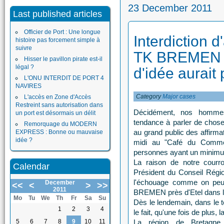
23 December 2011
Last published articles
Officier de Port : Une longue
Interdiction d
histoire pas forcement simple à
suivre
TK BREMEN :
Hisser le pavillon pirate est-il
légal ?
d'idée aurait
L'ONU INTERDIT DE PORT 4
NAVIRES
Category
Major cases
L'accès en Zone d'Accès
Restreint sans autorisation dans
Décidément, nos hommes
un port est désormais un délit
tendance à parler de choses
Remorquage du MODERN
au grand public des affirma
EXPRESS : Bonne ou mauvaise
idée ?
midi au "Café du Commer
personnes ayant un minimu
La raison de notre courr
Calendar
Président du Conseil Régio
l'échouage comme on peut
December
<<
<
>
>>
2011
BREMEN près d'Etel dans l
Mo
Tu
We
Th
Fr
Sa
Su
Dès le lendemain, dans le 
1
2
3
4
le fait, qu'une fois de plus, 
5
6
7
8
9
10
11
La région de Bretagne