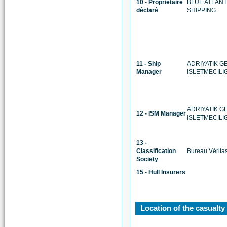
10 - Propriétaire
BLUE ATLANT
déclaré
SHIPPING
11 - Ship
ADRIYATIK G
Manager
ISLETMECILI
ADRIYATIK G
12 - ISM Manager
ISLETMECILI
13 -
Classification
Bureau Vérita
Society
15 - Hull Insurers
Location of the casualty