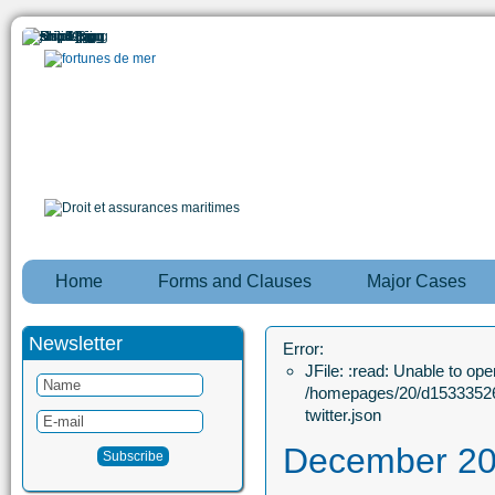
Home
Forms and Clauses
Major Cases
Newsletter
Error:
JFile: :read: Unable to open
/homepages/20/d15333526
twitter.json
December 2