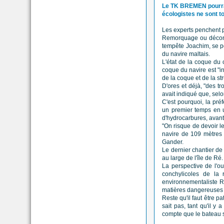
Le TK BREMEN pourrait 
écologistes ne sont to
Les experts penchent 
Remorquage ou décons
tempête Joachim, se pou
du navire maltais.
L'état de la coque du 
coque du navire est "in
de la coque et de la st
D'ores et déjà, "des tr
avait indiqué que, selo
C'est pourquoi, la pré
un premier temps en u
d'hydrocarbures, avant
"On risque de devoir le
navire de 109 mètres 
Gander.
Le dernier chantier de
au large de l'île de Ré.
La perspective de l'ou
conchylicoles de la r
environnementaliste R
matières dangereuses e
Reste qu'il faut être 
sait pas, tant qu'il y
compte que le bateau s