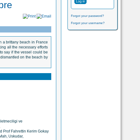
bre
Forgot your password?
Forgot your username?
a brittany beach in France
ing all the necessary efforts
to say if the vessel could be
be dismantled on the beach by
letmeciligi ve
,
rd Prof Fahrettin Kerim Gokay
 Mah, Uskudar,