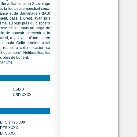
 Surveillance et de Sauvetage
Mais la tempête empêchait ceux-
stance et de Sauvetage (RIAS)
ent, basé à Brest, avait pris
me, au plus près du dispositif
soin de lui, mais au large de
in de pouvoir intervenir si la
 aussi, à la faveur d'une marée
ationale. Cette dernière a fait
 réalisé à cette occasion sa
 décembre). Hélitreuillés, les
, près de Lorient.
maritime.
USD 0
USD XXXX
DTS 1 796 800
DTS XXXX
DTS XXX