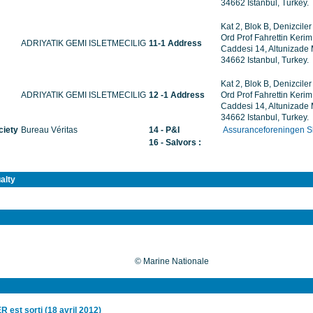
34662 Istanbul, Turkey.
Kat 2, Blok B, Denizciler
Ord Prof Fahrettin Keri
ADRIYATIK GEMI ISLETMECILIG
11-1 Address
Caddesi 14, Altunizade
34662 Istanbul, Turkey.
Kat 2, Blok B, Denizciler
ADRIYATIK GEMI ISLETMECILIG
12 -1 Address
Ord Prof Fahrettin Keri
Caddesi 14, Altunizade
34662 Istanbul, Turkey.
ciety
Bureau Véritas
14 - P&I
Assuranceforeningen S
16 - Salvors :
alty
© Marine Nationale
 est sorti (18 avril 2012)