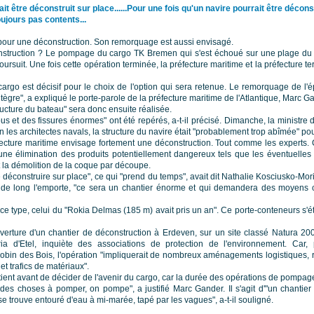
être déconstruit sur place......Pour une fois qu'un navire pourrait être déconst
ujours pas contents...
pour une déconstruction. Son remorquage est aussi envisagé.
truction ? Le pompage du cargo TK Bremen qui s'est échoué sur une plage du M
rsuit. Une fois cette opération terminée, la préfecture maritime et la préfecture ter
cargo est décisif pour le choix de l'option qui sera retenue. Le remorquage de l'é
tègre", a expliqué le porte-parole de la préfecture maritime de l'Atlantique, Marc Ga
ructure du bateau" sera donc ensuite réalisée.
ous et des fissures énormes" ont été repérés, a-t-il précisé. Dimanche, la ministre 
n les architectes navals, la structure du navire était "probablement trop abîmée" po
fecture maritime envisage fortement une déconstruction. Tout comme les experts. C
ne élimination des produits potentiellement dangereux tels que les éventuelles
 la démolition de la coque par découpe.
 déconstruire sur place", ce qui "prend du temps", avait dit Nathalie Kosciusko-Mori
de long l'emporte, "ce sera un chantier énorme et qui demandera des moyens c
 ce type, celui du "Rokia Delmas (185 m) avait pris un an". Ce porte-conteneurs s'
verture d'un chantier de déconstruction à Erdeven, sur un site classé Natura 20
ia d'Etel, inquiète des associations de protection de l'environnement. Car, 
obin des Bois, l'opération "impliquerait de nombreux aménagements logistiques,
t trafics de matériaux".
patient avant de décider de l'avenir du cargo, car la durée des opérations de pompa
 a des choses à pomper, on pompe", a justifié Marc Gander. Il s'agit d'"un chantier
e trouve entouré d'eau à mi-marée, tapé par les vagues", a-t-il souligné.