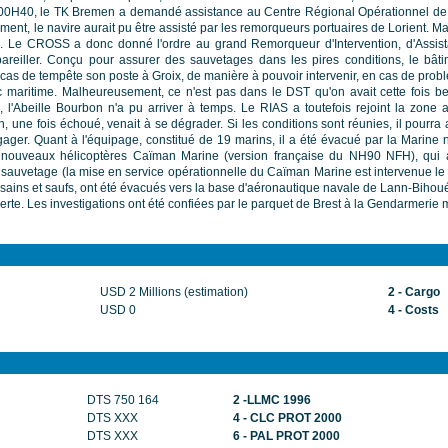
 A 00H40, le TK Bremen a demandé assistance au Centre Régional Opérationnel de
ment, le navire aurait pu être assisté par les remorqueurs portuaires de Lorient. 
ie. Le CROSS a donc donné l'ordre au grand Remorqueur d'Intervention, d'Assi
areiller. Conçu pour assurer des sauvetages dans les pires conditions, le bâtim
as de tempête son poste à Groix, de manière à pouvoir intervenir, en cas de problè
ic maritime. Malheureusement, ce n'est pas dans le DST qu'on avait cette fois be
, l'Abeille Bourbon n'a pu arriver à temps. Le RIAS a toutefois rejoint la zone af
, une fois échoué, venait à se dégrader. Si les conditions sont réunies, il pourra
gager. Quant à l'équipage, constitué de 19 marins, il a été évacué par la Marine n
s nouveaux hélicoptères Caïman Marine (version française du NH90 NFH), qui a
sauvetage (la mise en service opérationnelle du Caïman Marine est intervenue le 8
ains et saufs, ont été évacués vers la base d'aéronautique navale de Lann-Bihoué
rte. Les investigations ont été confiées par le parquet de Brest à la Gendarmerie 
USD 2 Millions (estimation)
2 - Cargo
USD 0
4 - Costs
DTS 750 164
2 -LLMC 1996
DTS XXX
4 - CLC PROT 2000
DTS XXX
6 - PAL PROT 2000