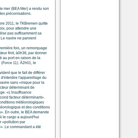
de mer (BEA Mer) a rendu son
des préconisations.
bre 2011, le TKBremen quitte
roix, pour attendre une
tilise pas suffisamment sa
. Le navire ne parvient
première fois, un remorquage
teur finit, à0h36, par donner
té au port en raison de la
 (Force 11). À2h01, le
ident que le fait de différer
 d'interdire l'appareillage du
navire sans «risque pour la
acteur déterminant de
ge: «L'insuffisance
econd facteur déterminant».
conditions météorologiques
étéorologique et des conditions
ues». En outre, le BEA demande
Si le cargo a aujourd'hui
r «pollution par
re». Le commandant a été