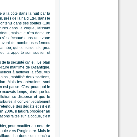
 à la côté dans la nuit par la
 près de la ria d'Etel, dans le
 contenu dans ses soutes (180
rures dans la coque, laissant
bateau, mais elle n'en demeure
men s'est échoué dans une zone
 trouvent de nombreuses fermes
'année, qui constituent le gros
 leur a apporté son soutien et
 la sécurité civile... Le plan
cture maritime de l'Atlantique.
encer à nettoyer la côte. Aux
ainsi, mobilisé deux sections,
ion. Mais les opérations sont
 est passé. C'est pourquoi le
e mauvais temps, ainsi que les
llution se disperse et que le
carbures, il convient également
'étendue des dégâts et s'il est
en 2006, il faudra procéder au
ons faites sur la coque, c'est
'hier, pour mouiller au nord de
oute vers l'Angleterre. Mais le
ouillage. Il a donc commencé à