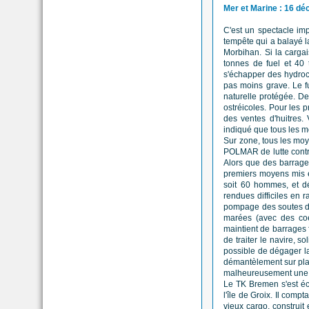
Mer et Marine : 16 d
C'est un spectacle imp
tempête qui a balayé la
Morbihan. Si la carga
tonnes de fuel et 40 
s'échapper des hydroca
pas moins grave. Le fu
naturelle protégée. De
ostréicoles. Pour les 
des ventes d'huitres. 
indiqué que tous les m
Sur zone, tous les moy
POLMAR de lutte contre
Alors que des barrage
premiers moyens mis en
soit 60 hommes, et dé
rendues difficiles en
pompage des soutes du 
marées (avec des coef
maintient de barrages 
de traiter le navire, s
possible de dégager la
démantèlement sur plac
malheureusement une pi
Le TK Bremen s'est éch
l'île de Groix. Il comp
vieux cargo, construit