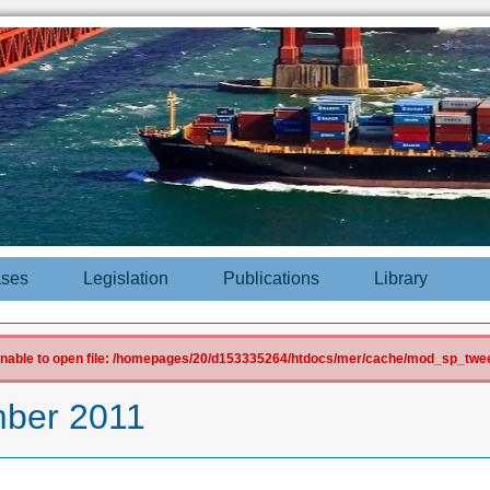
ases
Legislation
Publications
Library
 Unable to open file: /homepages/20/d153335264/htdocs/mer/cache/mod_sp_tweet
ber 2011