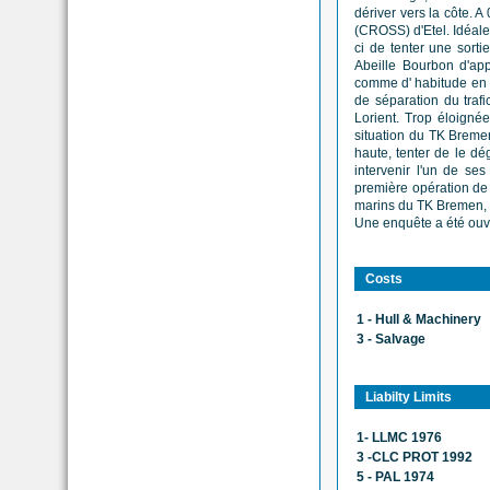
dériver vers la côte.
(CROSS) d'Etel. Idéale
ci de tenter une sort
Abeille Bourbon d'app
comme d' habitude en c
de séparation du traf
Lorient. Trop éloignée
situation du TK Bremen
haute, tenter de le dé
intervenir l'un de se
première opération de 
marins du TK Bremen, s
Une enquête a été ouve
Costs
1 - Hull & Machinery
3 - Salvage
Liabilty Limits
1- LLMC 1976
3 -CLC PROT 1992
5 - PAL 1974