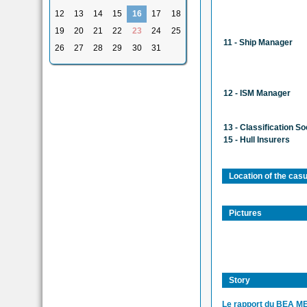
12
13
14
15
16
17
18
19
20
21
22
23
24
25
11 - Ship Manager
26
27
28
29
30
31
12 - ISM Manager
13 - Classification So
15 - Hull Insurers
Location of the casu
Pictures
Story
Le rapport du BEA MER