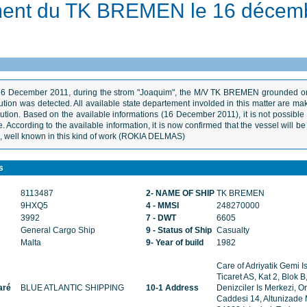
ent du TK BREMEN le 16 décem
s
16 December 2011, during the strom "Joaquim", the M/V TK BREMEN grounded on 
ution was detected. All available state departement involded in this matter are mak
lution. Based on the available informations (16 December 2011), it is not possible 
 According to the available information, it is now confirmed that the vessel will 
ell known in this kind of work (ROKIA DELMAS)
rs
8113487
2- NAME OF SHIP
TK BREMEN
9HXQ5
4 - MMSI
248270000
3992
7 - DWT
6605
General Cargo Ship
9 - Status of Ship
Casualty
Malta
9- Year of build
1982
Care of Adriyatik Gemi Is
Ticaret AS, Kat 2, Blok B
aré
BLUE ATLANTIC SHIPPING
10-1 Address
Denizciler Is Merkezi, O
Caddesi 14, Altunizade