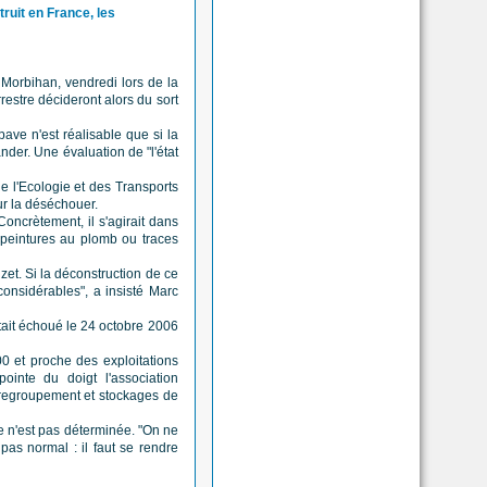
ruit en France, les
orbihan, vendredi lors de la
restre décideront alors du sort
pave n'est réalisable que si la
nder. Une évaluation de "l'état
de l'Ecologie et des Transports
ur la déséchouer.
oncrètement, il s'agirait dans
 peintures au plomb ou traces
zet. Si la déconstruction de ce
onsidérables", a insisté Marc
était échoué le 24 octobre 2006
00 et proche des exploitations
pointe du doigt l'association
 regroupement et stockages de
ge n'est pas déterminée. "On ne
 pas normal : il faut se rendre