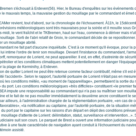
Bremen s'échouait à Erdeven(56). Hier, le Bureau d'enquêtes sur les événements 
se le mauvais temps, la mauvaise gestion du mouillage par le commandant et émet 
EAMer revient, tout d'abord, sur la chronologie de l'échouement. À11h, le 15décem
 prévisions météorologiques sont très mauvaises pour la soirée et il mouille sous G
s-midi, le vent fraîchit et le TKBremen, haut sur l'eau, commence à dériver mais n'u
ouillage. Sorti de l'abri relatif de Groix, le commandant décide de se repositionner
r un mouillage abrité.
mandant ne fait part d'aucune inquiétude. C'est à ce moment qu'il évoque, pour la 
lui intime l'ordre de tenir son mouillage. Devant l'insistance du commandant, l'arma
ff, remorqueur de Lorient, ne peut appareiller. Il est, en effet, d'astreinte de sécuri
pétrolier et les conditions climatiques mettent potentiellement en danger l'équipage
 la plage de Kerminihy, à Erdeven.
on de quitter Lorient ne peut être retenue comme facteur contributif, même s'il est év
ité l'accident». Selon le rapport, l'autorité portuaire de Lorient n'était pas en mesure
où les conditions météo, «au moment de l'appareillage», permettaient la sortie du 
 du port. Les conditions météorologiques «très difficiles» constituent «le premier f
BEA impute une responsabilité au commandant qui n'a pas su maîtriser son mouilla
chine et le fait de ne pas mouiller immédiatement la deuxième ancre constituent le s
 ailleurs, à l'administration chargée de la réglementation portuaire, «en cas de 
vorables», «la notification au capitaine, par l'autorité portuaire, de la situation m
n du port par le capitaine sur les raisons d'un départ en dépit des conditions prév
ouillage d'attente de Lorient: délimitation, statut, surveillance et intervention...». 
udiciaire suit son cours. Le parquet de Brest a ouvert une information judiciaire pou
tive à une faute caractérisée de navigation ayant conduit à l'échouement du navi
 témoin assisté.