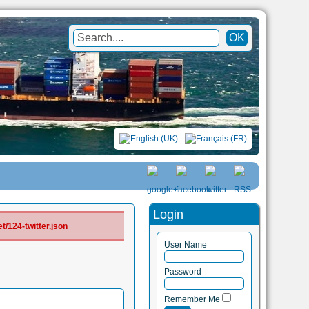
Login
/124-twitter.json
User Name
Password
Remember Me