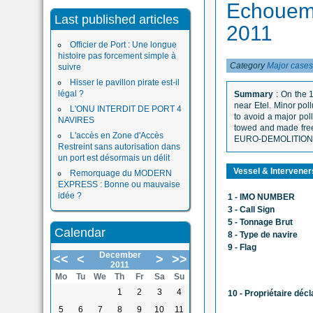
Echouem
Last published articles
2011
Officier de Port : Une longue
histoire pas forcement simple à
Category
Major case
suivre
Hisser le pavillon pirate est-il
légal ?
Summary
: On the 
near Etel. Minor poll
L'ONU INTERDIT DE PORT 4
to avoid a major pol
NAVIRES
towed and made free.
L'accès en Zone d'Accès
EURO-DEMOLITION, w
Restreint sans autorisation dans
un port est désormais un délit
Vessel & Intervene
Remorquage du MODERN
EXPRESS : Bonne ou mauvaise
idée ?
1 - IMO NUMBER
3 - Call Sign
5 - Tonnage Brut
Calendar
8 - Type de navire
9 - Flag
December
<<
<
>
>>
2011
Mo
Tu
We
Th
Fr
Sa
Su
1
2
3
4
10 - Propriétaire décl
5
6
7
8
9
10
11