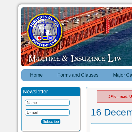
Home
Forms and Clauses
Major C
Newsletter
JFile: :read:
16 Decem