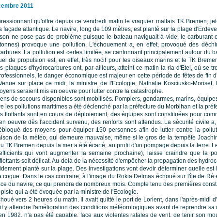
écembre 2011
ressionnant qu'offre depuis ce vendredi matin le vraquier maltais TK Bremen, jeté
 façade atlantique. Le navire, long de 109 mètres, est planté sur la plage d'Erdeven,
ison ne pose pas de problème puisque le bateau naviguait à vide, le carburant
tonnes) provoque une pollution. L'échouement a, en effet, provoqué des déchi
rbures. La pollution est certes limitée, se cantonnant principalement autour du 
el de propulsion est, en effet, très nocif pour les oiseaux marins et le TK Bre
s plaques d'hydrocarbures ont, par ailleurs, atteint ce matin la ria d'Etel, où se
professionnels, le danger économique est majeur en cette période de fêtes de fin d
Venue sur place ce midi, la ministre de l'Ecologie, Nathalie Kosciusko-Moriset,
oyens seraient mis en oeuvre pour lutter contre la catastrophe.
ens de secours disponibles sont mobilisés. Pompiers, gendarmes, marins, équipes de
 les pollutions maritimes a été déclenché par la préfecture du Morbihan et la préfe
s flottants sont en cours de déploiement, des équipes sont constituées pour comm
 oeuvre dès l'accident survenu, des renforts sont attendus. La sécurité civile a, 
bloqué des moyens pour équiper 150 personnes afin de lutter contre la pollut
 raison de la météo, qui demeure mauvaise, même si le gros de la tempête Joachim
TK Bremen depuis la mer a été écarté, au profit d'un pompage depuis la terre. L
ficients qui vont augmenter la semaine prochaine), laisse craindre que la po
flottants soit délicat. Au-delà de la nécessité d'empêcher la propagation des hydro
olidement planté sur la plage. Des investigations vont devoir déterminer quelle est l
 coque. Dans le cas contraire, à l'image du Rokia Delmas échoué sur l'île de Ré 
e du navire, ce qui prendra de nombreux mois. Compte tenu des premières constati
ste qui a été évoquée par la ministre de l'Ecologie.
oué vers 2 heures du matin. Il avait quitté le port de Lorient, dans l'après-midi d
tait y attendre l'amélioration des conditions météorologiques avant de reprendre sa r
 en 1982, n'a pas été capable, face aux violentes rafales de vent, de tenir son m