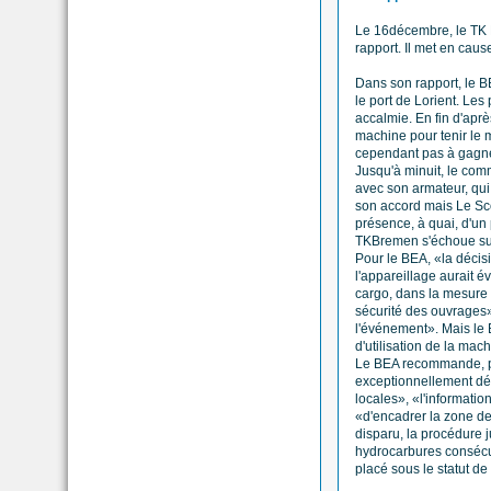
Le 16décembre, le TK 
rapport. Il met en cau
Dans son rapport, le B
le port de Lorient. Les
accalmie. En fin d'aprè
machine pour tenir le m
cependant pas à gagne
Jusqu'à minuit, le com
avec son armateur, qui 
son accord mais Le Scor
présence, à quai, d'un 
TKBremen s'échoue sur
Pour le BEA, «la décisi
l'appareillage aurait év
cargo, dans la mesure 
sécurité des ouvrages»
l'événement». Mais le 
d'utilisation de la ma
Le BEA recommande, par
exceptionnellement défa
locales», «l'informatio
«d'encadrer la zone de m
disparu, la procédure j
hydrocarbures consécu
placé sous le statut de