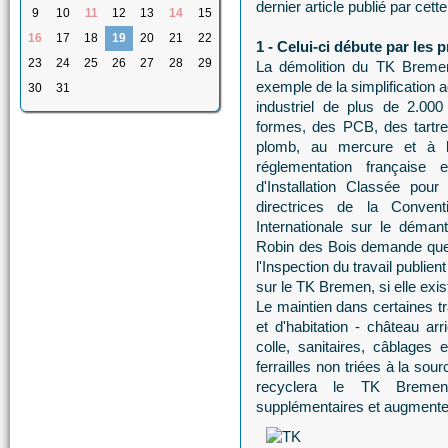
dernier article publié par cett
9
10
11
12
13
14
15
16
17
18
19
20
21
22
1 - Celui-ci débute par les 
23
24
25
26
27
28
29
La démolition du TK Bremen 
exemple de la simplification
30
31
industriel de plus de 2.00
formes, des PCB, des tartre
plomb, au mercure et à l'é
réglementation française 
d'Installation Classée pour
directrices de la Conven
Internationale sur le déma
Robin des Bois demande que l
l'Inspection du travail publi
sur le TK Bremen, si elle exis
Le maintien dans certaines t
et d'habitation - château arr
colle, sanitaires, câblages
ferrailles non triées à la sourc
recyclera le TK Breme
supplémentaires et augmenter