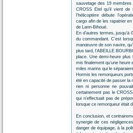
sauvetage des 19 membres d
CROSS Etel qu'il vient de 
l'hélicoptère débute l'opé
cargo afin de les rapatrier e
de Lann-Bihoué.
En d'autres termes, jusqu'à 0
du commandant. C'est lorsqu'
manœuvre de son navire, qu'
plus tard, l'ABEILLE BOURBON
place. Une demi-heure plus ta
mis finalement qu'une heure e
miles marins qui le séparaien
Hormis les remorqueurs portua
été en capacité de passer la r
rien ni personne ne pouv
certainement pas le CROSS E
qui n'effectuait pas de prép
lorsque ce remorqueur était d
En conclusion, et contraire
synergie de ces négligences
danger de équipage, à la pol