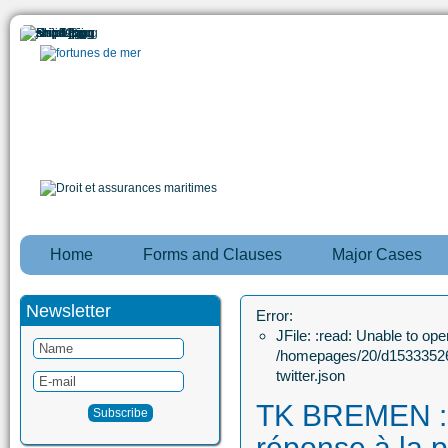
Home
Forms and Clauses
Major Cases
Newsletter
Error:
JFile: :read: Unable to open
/homepages/20/d15333526
twitter.json
TK BREMEN : P
réponse à la 