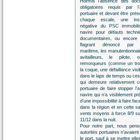
Hormis l'absence des doc
obligatoires requis par l'a
portuaire et devant être prés
chaque escale, une insp
négative du PSC immobilis
navire pour défauts techn
documentaires, ou encore 
flagrant dénoncé par l
maritime, les manutentionnair
avitailleurs, le pilote, 
remorqueurs (comme un tro
la coque, une défaillance vis
dans le laps de temps ou ces 
qui demeure relativement co
portuaire de faire stopper l'
navire qui n'a visiblement p
d'une impossibilité à faire fa
dans la région et en cette sa
vents moyens à force 8/9 sur
11/12 dans la nuit.
Pour notre part, nous pens
autorités portuaires n'avaient
le port, sauf à se mettre ell