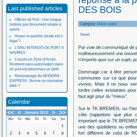
DES BOIS
Last published articles
Officier de Port : Une longue
Category:
Major cases
histoire pas forcement simple à
suivre
Tweet
Hisser le pavillon pirate est-il
légal ?
Par voie de communiqué de 
L'ONU INTERDIT DE PORT 4
NAVIRES
malheureusement une nouvelle 
n'importe quoi sur un sujet, p
L'accès en Zone d'Accès
Restreint sans autorisation dans
un port est désormais un délit
Dommage car à titre person
Remorquage du MODERN
communes sur ce que pourra
EXPRESS : Bonne ou mauvaise
vivons. Mais il ne nous sem
idée ?
tordre celles existantes pou
faut agir pour du "mieux".
Calendar
Sur le TK BREMEN, ou l'histo
<<
<
>
>>
January 2012
côte (rappelons que plus 
Mo
Tu
We
Th
Fr
Sa
Su
important que le TK BREMEN
1
une des quotidiens ou enfl
fort différent de celui d
2
3
4
5
6
7
8