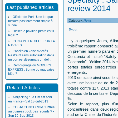
review 2014
Last published articles
Officier de Port : Une longue
Category:
News
histoire pas forcement simple à
suivre
Tweet
Hisser le pavillon pirate est-il
légal ?
Il y a quelques Jours, Alli
L'ONU INTERDIT DE PORT 4
NAVIRES
troisième rapport consacré au
un premier numéro paru en 
L'accès en Zone d'Accès
Restreint sans autorisation dans
Concordia et Intitulé "Safet
un port est désormais un délit
Concordia", l'édition 2014 li
Remorquage du MODERN
pertes totales enregistrées
EXPRESS : Bonne ou mauvaise
émergents.
idée ?
2013 se place ainsi sous le s
avec une baisse de de de 20
Related Articles
totales contre 117, 2013 éta
dessous de la centaine. Depu
A hijacking : Le film est sorti
%.
en France - Sat 13-Jul-2013
Selon le rapport, plus d'
COSTA CONCORDIA : Entrée
concentrées dans deux régi
au guiness book des records ? -
sud de la Chine, de l'Indonés
Sun 15-Sep-2013