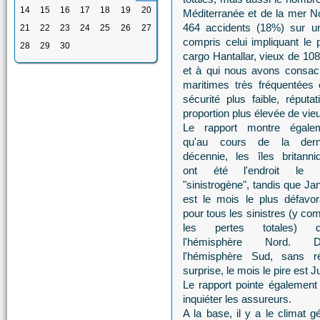
14
15
16
17
18
19
20
Méditerranée et de la mer Noi
464 accidents (18%) sur u
21
22
23
24
25
26
27
compris celui impliquant le
28
29
30
cargo Hantallar, vieux de 1
et à qui nous avons consa
maritimes très fréquentées 
sécurité plus faible, réputa
proportion plus élevée de vie
Le rapport montre égale
qu'au cours de la dern
décennie, les îles britanni
ont été l'endroit le p
"sinistrogène", tandis que Ja
est le mois le plus défavor
pour tous les sinistres (y co
les pertes totales) d
l'hémisphère Nord. D
l'hémisphère Sud, sans ré
surprise, le mois le pire est Jui
Le rapport pointe également
inquiéter les assureurs.
A la base, il y a le climat 