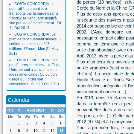
de pertes (18 navires), sui
COSTA CONCORDIA : Il
Corée du Nord et la Chine (17
pourrait finalement être
transporté par la barge géante
Plus de deux ans après la ca
"Dockwise Vanguard" jusqu'à
la sécurité des navires à pas
son port de démantèlement - Fri
2014 est susceptible de voir
11-Oct-2013
2002. L'Asie demeure un 
COSTA CONCORDIA : Le
passagers, en particulier pour
plan de renflouement dévoilé ; Il
comme en témoigne le naufr
coûtera au minimum 235
millions d'Euros - Mon 21-May-
suite d'un abordage avec un 
2012
Août 2013, avec la perte d'au
COSTA CONCORDIA : Les
Plus d'un tiers des navires 
procédures intentées aux Etats-
ou de vraquiers (seul autre 
Unis peinent à convaincre les
chiffres). La perte totale de
juges américains : Ou du bon
usage du Forum non
Harita Bauxite et Trans Sum
conveniens - Sun 20-Oct-2013
manutention adéquate et l'a
pas vraiment nouveau....)
En 2013, dans 75 % des cas,
Calendar
dans la tempête (cela peut
peuvent être dues à des ca
<<
<
>
>>
April 2014
les ports, etc...) ; Cette pa
Mo
Tu
We
Th
Fr
Sa
Su
2012 (47 %) et à la moyenne 
1
2
3
4
5
6
Pour la première fois, le ra
7
8
9
10
11
12
13
totales, mais aussi le nombre 