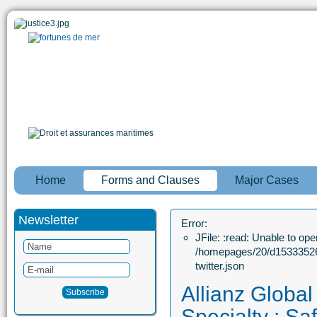
Home
Forms and Clauses
Major Cases
Newsletter
Error:
JFile: :read: Unable to open
/homepages/20/d15333526
twitter.json
Allianz Globa
Specialty : Sa