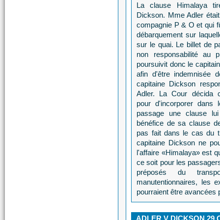
La clause Himalaya tir
Dickson. Mme Adler était
compagnie P & O et qui fû
débarquement sur laquelle 
sur le quai. Le billet de
non responsabilité au 
poursuivit donc le capitai
afin d'être indemnisée 
capitaine Dickson res
Adler. La Cour décida c
pour d'incorporer dans 
passage une clause lui
bénéfice de sa clause de
pas fait dans le cas du
capitaine Dickson ne po
l'affaire «Himalaya» est q
ce soit pour les passagers
préposés du transpor
manutentionnaires, les ex
pourraient être avancées p
ADLER V DICKSON 29 OC