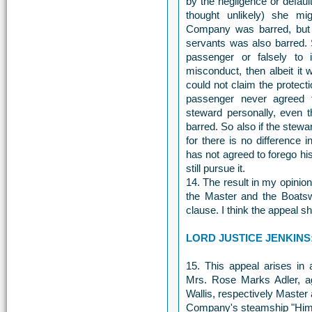
by the negligence or defaul
thought unlikely) she mi
Company was barred, but 
servants was also barred. 
passenger or falsely to 
misconduct, then albeit it
could not claim the protecti
passenger never agreed 
steward personally, even
barred. So also if the stewa
for there is no difference
has not agreed to forego h
still pursue it.
14. The result in my opinio
the Master and the Boatsw
clause. I think the appeal s
LORD JUSTICE JENKINS
15. This appeal arises in 
Mrs. Rose Marks Adler, ag
Wallis, respectively Master
Company's steamship "Himal