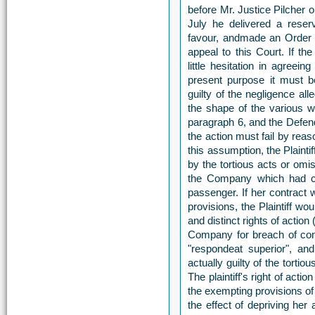
before Mr. Justice Pilcher 
July he delivered a reserv
favour, andmade an Order t
appeal to this Court. If th
little hesitation in agreei
present purpose it must 
guilty of the negligence al
the shape of the various w
paragraph 6, and the Defen
the action must fail by reas
this assumption, the Plainti
by the tortious acts or om
the Company which had con
passenger. If her contract
provisions, the Plaintiff w
and distinct rights of action 
Company for breach of contra
"respondeat superior", an
actually guilty of the tort
The plaintiff's right of act
the exempting provisions of 
the effect of depriving her 