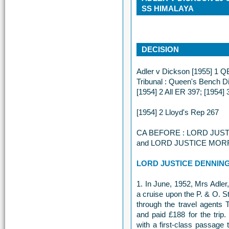
SS HIMALAYA
DECISION
Adler v Dickson [1955] 1 Q
Tribunal : Queen's Bench D
[1954] 2 All ER 397; [1954]
[1954] 2 Lloyd's Rep 267
CA BEFORE : LORD JUS
and LORD JUSTICE MORRI
LORD JUSTICE DENNING
1. In June, 1952, Mrs Adler
a cruise upon the P. & O. 
through the travel agents 
and paid £188 for the trip
with a first-class passage 