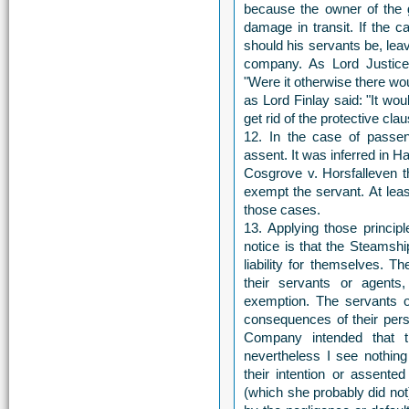
because the owner of the g
damage in transit. If the c
should his servants be, lea
company. As Lord Justice
"Were it otherwise there wou
as Lord Finlay said: "It wo
get rid of the protective clause
12. In the case of passen
assent. It was inferred in 
Cosgrove v. Horsfalleven t
exempt the servant. At leas
those cases.
13. Applying those principl
notice is that the Steamsh
liability for themselves. T
their servants or agent
exemption. The servants o
consequences of their pers
Company intended that th
nevertheless I see nothin
their intention or assented
(which she probably did not)