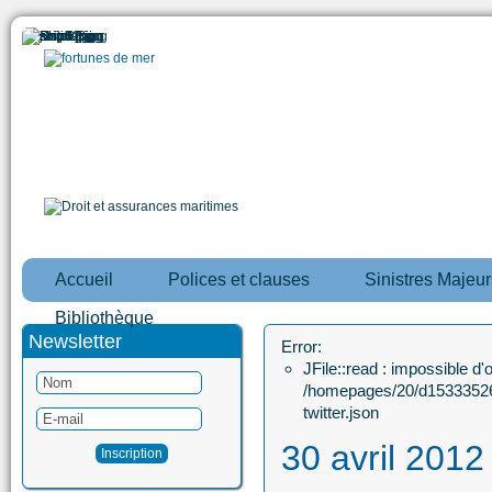
Accueil
Polices et clauses
Sinistres Majeur
Bibliothèque
Newsletter
Error:
JFile::read : impossible d'ou
/homepages/20/d15333526
twitter.json
30 avril 2012