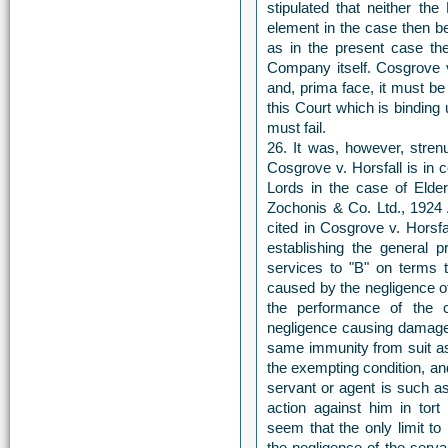
stipulated that neither the
element in the case then b
as in the present case th
Company itself. Cosgrove v
and, prima face, it must be 
this Court which is binding 
must fail.
26. It was, however, stren
Cosgrove v. Horsfall is in c
Lords in the case of Elde
Zochonis & Co. Ltd., 1924
cited in Cosgrove v. Horsfa
establishing the general p
services to "B" on terms t
caused by the negligence of
the performance of the c
negligence causing damage t
same immunity from suit as 
the exempting condition, and
servant or agent is such as
action against him in tort
seem that the only limit to
the negligence of the serv