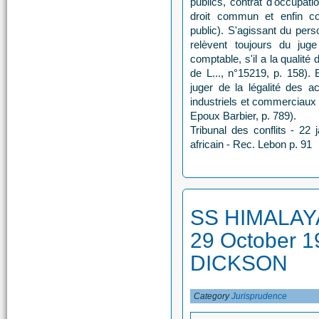
publics, contrat d'occupat
droit commun et enfin co
public). S'agissant du pers
relèvent toujours du juge
comptable, s'il a la qualité
de L..., n°15219, p. 158). 
juger de la légalité des a
industriels et commerciaux
Epoux Barbier, p. 789).
Tribunal des conflits - 22
africain - Rec. Lebon p. 91
SS HIMALAYA
29 October 
DICKSON
Category
Jurisprudence