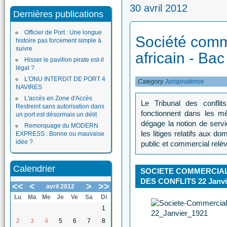
30 avril 2012
Dernières publications
Officier de Port : Une longue
Société comm
histoire pas forcement simple à
suivre
africain - Bac
Hisser le pavillon pirate est-il
légal ?
L'ONU INTERDIT DE PORT 4
Category
Jurisprudence
NAVIRES
L'accès en Zone d'Accès
Le Tribunal des conflit
Restreint sans autorisation dans
fonctionnent dans les mê
un port est désormais un délit
dégage la notion de servic
Remorquage du MODERN
les litiges relatifs aux d
EXPRESS : Bonne ou mauvaise
idée ?
public et commercial relèv
Calendrier
SOCIETE COMMERCIALE
DES CONFLITS 22 Janvi
<<
<
>
>>
avril 2012
Lu
Ma
Me
Je
Ve
Sa
Di
1
2
3
4
5
6
7
8