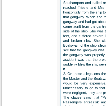
Southampton and sailed on 
reached Trieste and Mrs
horizontally from the ship 
that gangway. When she ret
gangway and had got abou
came adrift from the gantry
side of the ship. She was 
feet, and suffered severe i
and broken ribs. She cl
Boatswain of the ship allegin
see that the gangway was p
the gangway was properly 
accident was that there wa
suddenly blew the ship seve
it.
2. On those allegations th
the Master and the Boatswai
would be very expensive
unnecessary to go to that
were negligent, they are pr
The clause says that "Pa
Passengers' entire risk" an