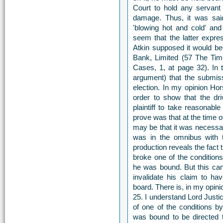
Court to hold any servant o
damage. Thus, it was sai
'blowing hot and cold' and
seem that the latter expre
Atkin supposed it would be
Bank, Limited (57 The Ti
Cases, 1, at page 32). In t
argument) that the submiss
election. In my opinion Hor
order to show that the dr
plaintiff to take reasonable 
prove was that at the time o
may be that it was necessar
was in the omnibus with t
production reveals the fact t
broke one of the condition
he was bound. But this can
invalidate his claim to h
board. There is, in my opinio
25. I understand Lord Justic
of one of the conditions 
was bound to be directed to