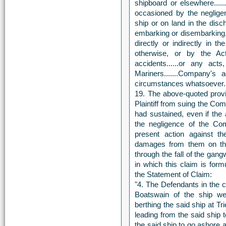
shipboard or elsewhere....
occasioned by the neglig
ship or on land in the disc
embarking or disembarking,
directly or indirectly in 
otherwise, or by the Act
accidents......or any acts
Mariners.......Company's
circumstances whatsoever...
19. The above-quoted provi
Plaintiff from suing the Co
had sustained, even if the
the negligence of the Co
present action against t
damages from them on the
through the fall of the ga
in which this claim is for
the Statement of Claim:
"4. The Defendants in the c
Boatswain of the ship we
berthing the said ship at T
leading from the said ship 
the said ship to go ashore a