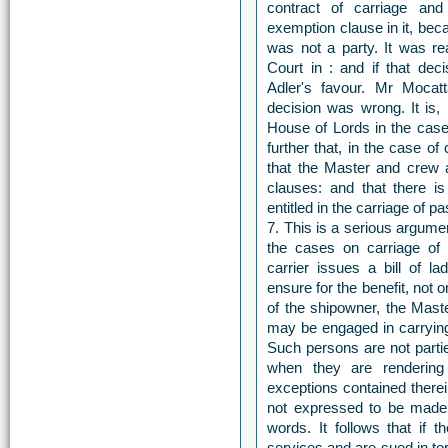
contract of carriage and
exemption clause in it, bec
was not a party. It was re
Court in : and if that dec
Adler's favour. Mr Mocat
decision was wrong. It is, 
House of Lords in the case
further that, in the case of
that the Master and crew a
clauses: and that there 
entitled in the carriage of p
7. This is a serious argume
the cases on carriage of
carrier issues a bill of l
ensure for the benefit, not on
of the shipowner, the Mast
may be engaged in carrying 
Such persons are not partie
when they are rendering 
exceptions contained therei
not expressed to be made f
words. It follows that if t
services and are sued in to