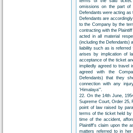
terms of the said ticket
omissions on the part of 
Defendants were acting as 
Defendants are accordingly 
to the Company by the terms
contracting with the Plainti
acted in all material resp
(including the Defendants)
liability such as is referr
arises by implication of l
acceptance of the ticket and
impliedly agreed to travel 
agreed with the Compan
Defendants) that they shou
connection with any inju
'Himalaya'".
22. On the 14th June, 195
Supreme Court, Order 25, Rul
point of law raised by par
terms of the ticket held by
time of the accident, affo
Plaintiff's claim upon the a
matters referred to in he