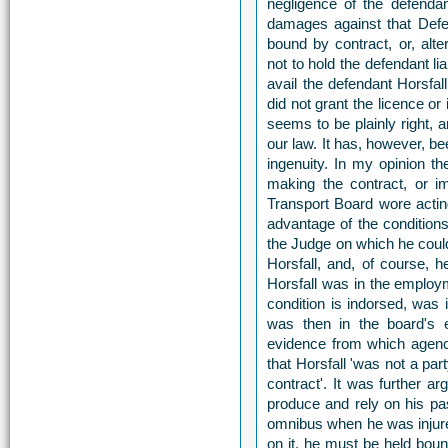
negligence of the defendan
damages against that Defen
bound by contract, or, alte
not to hold the defendant li
avail the defendant Horsfal
did not grant the licence or 
seems to be plainly right, 
our law. It has, however, b
ingenuity. In my opinion the
making the contract, or i
Transport Board wore acting
advantage of the condition
the Judge on which he could
Horsfall, and, of course, h
Horsfall was in the employ
condition is indorsed, was i
was then in the board's 
evidence from which agency
that Horsfall 'was not a part
contract'. It was further ar
produce and rely on his pas
omnibus when he was injured
on it, he must be held boun