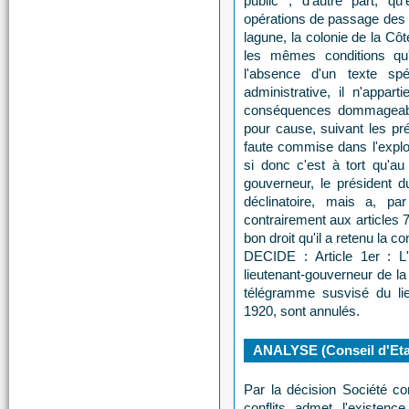
public ; d'autre part, qu
opérations de passage des pi
lagune, la colonie de la Côt
les mêmes conditions qu'u
l'absence d'un texte spé
administrative, il n'appart
conséquences dommageables
pour cause, suivant les pré
faute commise dans l'explo
si donc c'est à tort qu'au
gouverneur, le président d
déclinatoire, mais a, p
contrairement aux articles 7
bon droit qu'il a retenu la co
DECIDE : Article 1er : L'a
lieutenant-gouverneur de la
télégramme susvisé du li
1920, sont annulés.
ANALYSE (Conseil d'Eta
Par la décision Société co
conflits admet l'existenc