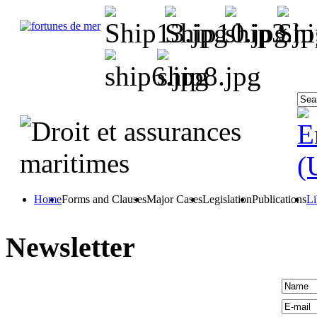
Home
Forms and Clauses
Major Cases
Legislation
Publications
Li
Newsletter