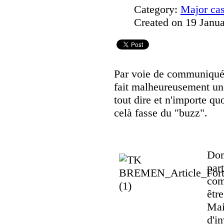
Category:
Major ca
Created on 19 Janu
Par voie de communiqu
fait malheureusement une
tout dire et n'importe qu
celà fasse du "buzz".
Dom
par
com
êtr
Mai
d'i