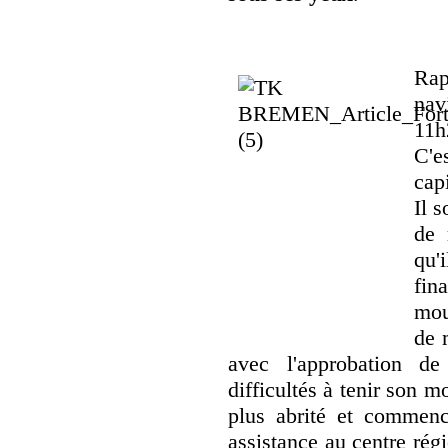
Rap
nav
11h
C'e
cap
Il s
de 
qu'
fin
mou
de 
avec l'approbation de
difficultés à tenir son mo
plus abrité et commen
assistance au centre rég