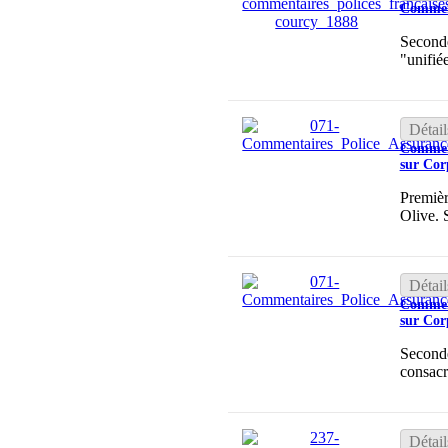
Comment
Seconde
"unifié
Détail
Comment
sur Cor
Premièr
Olive. 
Détail
Comment
sur Cor
Seconde
consacr
Détail