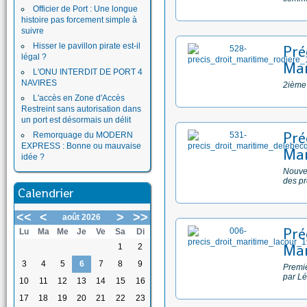
Officier de Port : Une longue
histoire pas forcement simple à
suivre
Hisser le pavillon pirate est-il
Pré
légal ?
Mar
L'ONU INTERDIT DE PORT 4
NAVIRES
2ième
L'accès en Zone d'Accès
Restreint sans autorisation dans
un port est désormais un délit
Pré
Remorquage du MODERN
EXPRESS : Bonne ou mauvaise
Mar
idée ?
Nouvel
des pr
Calendrier
<<
<
>
>>
août 2026
Pré
Lu
Ma
Me
Je
Ve
Sa
Di
Mar
1
2
3
4
5
6
7
8
9
Premiè
par L
10
11
12
13
14
15
16
17
18
19
20
21
22
23