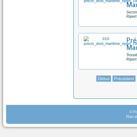
Mar
Second
Ripert
Pré
Mar
Troisi
Ripert
Début
Précédent
© Fo
Plan d