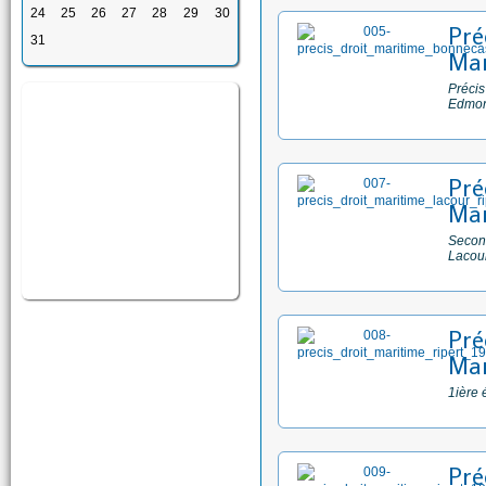
24
25
26
27
28
29
30
Pré
31
Mar
Précis
Edmo
Pré
Mar
Second
Lacour
Pré
Mar
1ière 
Pré