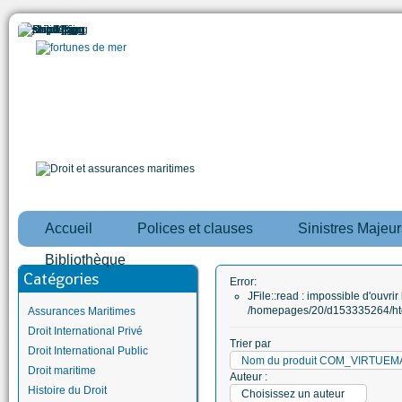
Accueil
Polices et clauses
Sinistres Majeur
Bibliothèque
Catégories
Error:
JFile::read : impossible d'ouvrir 
/homepages/20/d153335264/htd
Assurances Maritimes
Droit International Privé
Trier par
Droit International Public
Nom du produit COM_VIRTUE
Droit maritime
Auteur :
Histoire du Droit
Choisissez un auteur