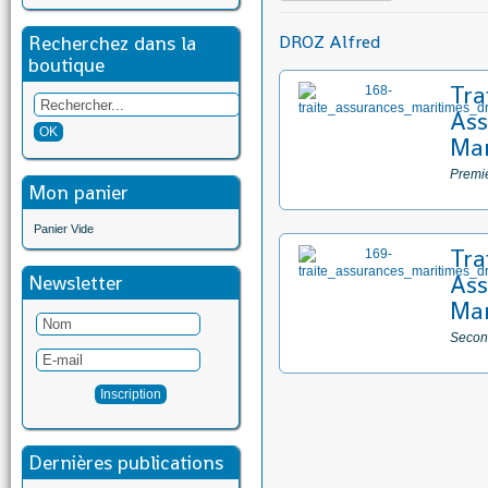
Recherchez dans la
DROZ Alfred
boutique
Tra
Ass
Mar
Premie
Mon panier
Panier Vide
Tra
Ass
Newsletter
Mar
Secon
Dernières publications