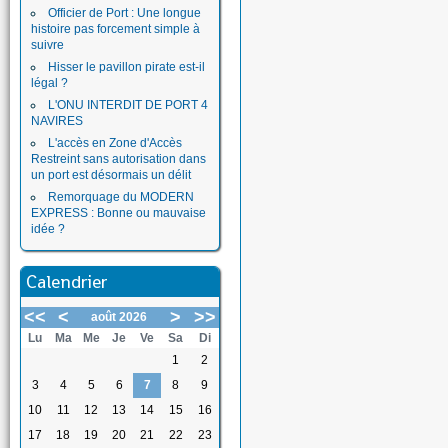
Officier de Port : Une longue
histoire pas forcement simple à
suivre
Hisser le pavillon pirate est-il
légal ?
L'ONU INTERDIT DE PORT 4
NAVIRES
L'accès en Zone d'Accès
Restreint sans autorisation dans
un port est désormais un délit
Remorquage du MODERN
EXPRESS : Bonne ou mauvaise
idée ?
Calendrier
<<
<
>
>>
août 2026
Lu
Ma
Me
Je
Ve
Sa
Di
1
2
3
4
5
6
7
8
9
10
11
12
13
14
15
16
17
18
19
20
21
22
23