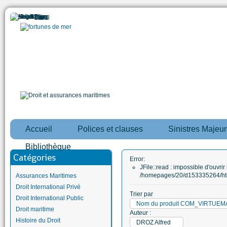
Accueil
Polices et clauses
Sinistres Majeur
Bibliothèque
Catégories
Error:
JFile::read : impossible d'ouvrir 
/homepages/20/d153335264/htd
Assurances Maritimes
Droit International Privé
Trier par
Droit International Public
Nom du produit COM_VIRTUE
Droit maritime
Auteur :
Histoire du Droit
DROZ Alfred