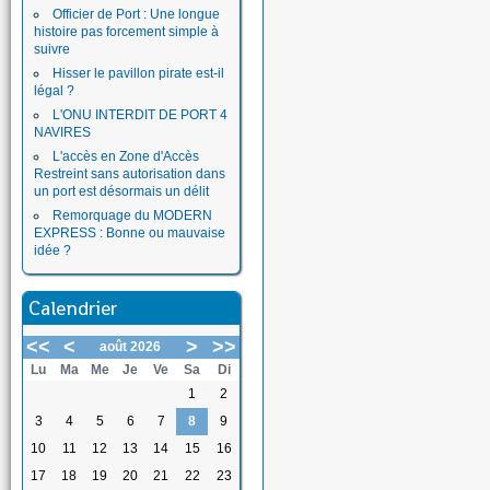
Officier de Port : Une longue
histoire pas forcement simple à
suivre
Hisser le pavillon pirate est-il
légal ?
L'ONU INTERDIT DE PORT 4
NAVIRES
L'accès en Zone d'Accès
Restreint sans autorisation dans
un port est désormais un délit
Remorquage du MODERN
EXPRESS : Bonne ou mauvaise
idée ?
Calendrier
<<
<
>
>>
août 2026
Lu
Ma
Me
Je
Ve
Sa
Di
1
2
3
4
5
6
7
8
9
10
11
12
13
14
15
16
17
18
19
20
21
22
23