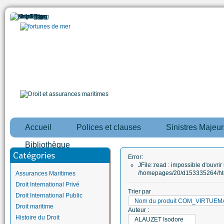
Accueil
Polices et clauses
Sinistres Majeur
Bibliothèque
Catégories
Error:
JFile::read : impossible d'ouvrir 
/homepages/20/d153335264/htd
Assurances Maritimes
Droit International Privé
Trier par
Droit International Public
Nom du produit COM_VIRTUE
Droit maritime
Auteur :
Histoire du Droit
ALAUZET Isodore