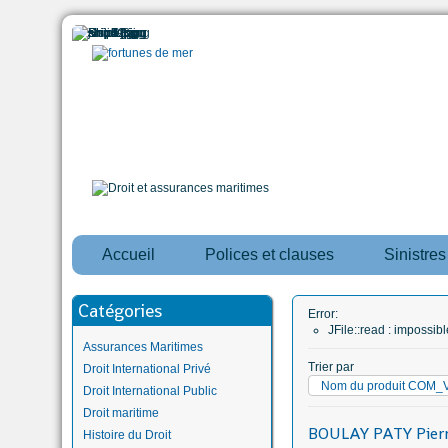
Accueil
Polices et clauses
Sinistre
Catégories
Error:
JFile::read : impossi
Assurances Maritimes
Trier par
Droit International Privé
Nom du produit CO
Droit International Public
Droit maritime
BOULAY PATY Pierr
Histoire du Droit