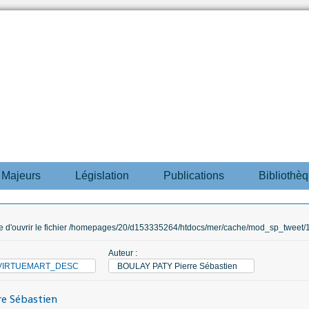
s Majeurs
Législation
Publications
Bibliothè
ble d'ouvrir le fichier /homepages/20/d153335264/htdocs/mer/cache/mod_sp_tweet/12
Auteur :
M_VIRTUEMART_DESC
BOULAY PATY Pierre Sébastien
e Sébastien