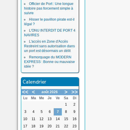
Officier de Port : Une longue
histoire pas forcement simple à
suivre
Hisser le pavillon pirate est-il
légal ?
L'ONU INTERDIT DE PORT 4
NAVIRES
L'accès en Zone d'Accès
Restreint sans autorisation dans
un port est désormais un délit
Remorquage du MODERN
EXPRESS : Bonne ou mauvaise
idée ?
Calendrier
<<
<
>
>>
août 2026
Lu
Ma
Me
Je
Ve
Sa
Di
1
2
3
4
5
6
7
8
9
10
11
12
13
14
15
16
17
18
19
20
21
22
23