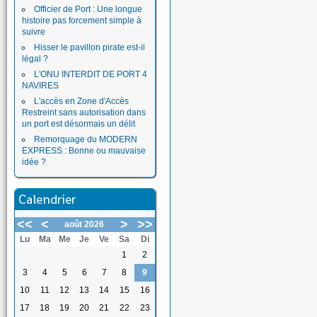
Officier de Port : Une longue
histoire pas forcement simple à
suivre
Hisser le pavillon pirate est-il
légal ?
L'ONU INTERDIT DE PORT 4
NAVIRES
L'accès en Zone d'Accès
Restreint sans autorisation dans
un port est désormais un délit
Remorquage du MODERN
EXPRESS : Bonne ou mauvaise
idée ?
Calendrier
<<
<
>
>>
août 2026
Lu
Ma
Me
Je
Ve
Sa
Di
1
2
3
4
5
6
7
8
9
10
11
12
13
14
15
16
17
18
19
20
21
22
23