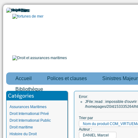
Accueil
Polices et clauses
Sinistres Majeur
Bibliothèque
Catégories
Error:
JFile::read : impossible d'ouvrir 
/homepages/20/d153335264/htd
Assurances Maritimes
Droit International Privé
Trier par
Droit International Public
Nom du produit COM_VIRTUE
Droit maritime
Auteur :
Histoire du Droit
DANIEL Marcel