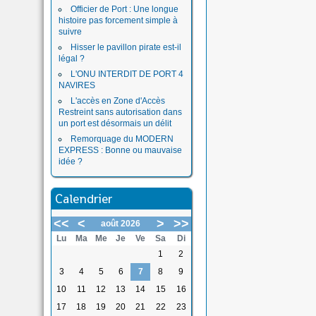
Officier de Port : Une longue
histoire pas forcement simple à
suivre
Hisser le pavillon pirate est-il
légal ?
L'ONU INTERDIT DE PORT 4
NAVIRES
L'accès en Zone d'Accès
Restreint sans autorisation dans
un port est désormais un délit
Remorquage du MODERN
EXPRESS : Bonne ou mauvaise
idée ?
Calendrier
<<
<
>
>>
août 2026
Lu
Ma
Me
Je
Ve
Sa
Di
1
2
3
4
5
6
7
8
9
10
11
12
13
14
15
16
17
18
19
20
21
22
23