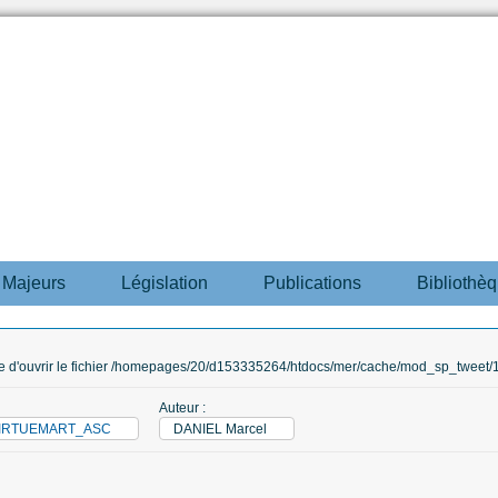
s Majeurs
Législation
Publications
Bibliothè
ble d'ouvrir le fichier /homepages/20/d153335264/htdocs/mer/cache/mod_sp_tweet/12
Auteur :
_VIRTUEMART_ASC
DANIEL Marcel