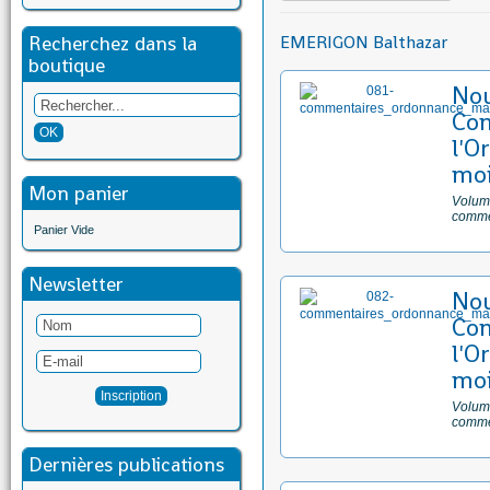
Recherchez dans la
EMERIGON Balthazar
boutique
No
Com
l'O
moi
Mon panier
Volume
comme
Panier Vide
Newsletter
No
Com
l'O
moi
Volume
comme
Dernières publications