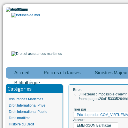
Accueil
Polices et clauses
Sinistres Majeur
Bibliothèque
Catégories
Error:
JFile::read : impossible d'ouvrir 
/homepages/20/d153335264/htd
Assurances Maritimes
Droit International Privé
Trier par
Droit International Public
Prix du produit COM_VIRTUE
Droit maritime
Auteur :
Histoire du Droit
EMERIGON Balthazar