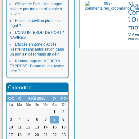
No
Officier de Port : Une longue
histoire pas forcement simple à
Com
suivre
l'O
Hisser le pavillon pirate est-il
moi
légal ?
L'ONU INTERDIT DE PORT 4
Volume
NAVIRES
comme
L'accès en Zone d'Accès
Restreint sans autorisation dans
un port est désormais un délit
Remorquage du MODERN
EXPRESS : Bonne ou mauvaise
idée ?
Calendrier
<<
<
>
>>
août 2026
Lu
Ma
Me
Je
Ve
Sa
Di
1
2
3
4
5
6
7
8
9
10
11
12
13
14
15
16
17
18
19
20
21
22
23