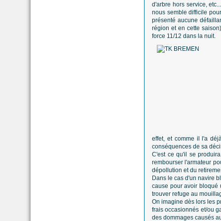
d'arbre hors service, etc.
nous semble difficile pour
présenté aucune défaillan
région et en cette saison
force 11/12 dans la nuit.
effet, et comme il l'a dé
conséquences de sa déci
C'est ce qu'il se produi
rembourser l'armateur pour
dépollution et du retireme
Dans le cas d'un navire bl
cause pour avoir bloqué un
trouver refuge au mouillage
On imagine dès lors les pr
frais occasionnés et/ou g
des dommages causés aux