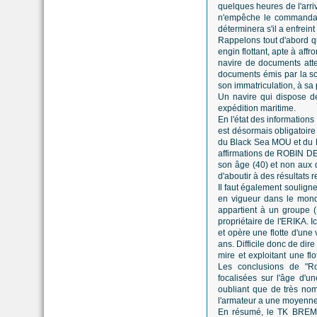
quelques heures de l'arri
n'empêche le commandant 
déterminera s'il a enfrein
Rappelons tout d'abord qu
engin flottant, apte à affr
navire de documents atte
documents émis par la soci
son immatriculation, à sa pr
Un navire qui dispose d
expédition maritime.
En l'état des information
est désormais obligatoire 
du Black Sea MOU et du P
affirmations de ROBIN DES
son âge (40) et non aux 
d'aboutir à des résultats r
Il faut également soulign
en vigueur dans le monde
appartient à un groupe 
propriétaire de l'ERIKA. 
et opère une flotte d'une
ans. Difficile donc de dir
mire et exploitant une fl
Les conclusions de "Ro
focalisées sur l'âge d'un
oubliant que de très nom
l'armateur a une moyenne 
En résumé, le TK BREMEN 