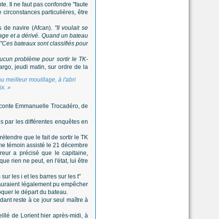
e. Il ne faut pas confondre "faute
e circonstances particulières, être
 de navire (Afcan).
"Il voulait se
llage et a dérivé. Quand un bateau
 "Ces bateaux sont classifiés pour
aucun problème pour sortir le TK-
rgo, jeudi matin, sur ordre de la
u meilleur mouillage, à l'abri
ix. »
, raconte Emmanuelle Trocadéro, de
es par les différentes enquêtes en
tendre que le fait de sortir le TK
me témoin assisté le 21 décembre
eur a précisé que le capitaine,
e rien ne peut, en l'état, lui être
r les i et les barres sur les t"
s auraient légalement pu empêcher
oquer le départ du bateau.
ant reste à ce jour seul maître à
illé de Lorient hier après-midi, à