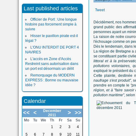
Last published articles
Tweet
Officier de Port : Une longue
Décidément, nos hommes et
histoire pas forcement simple à
grand public des affirma
suivre
personnes ayant un mini
Hisser le pavillon pirate est-il
La raison de notre courr
légal ?
l'échouage comme on peut
Dès le lendemain, dans le 
L'ONU INTERDIT DE PORT 4
La région de Bretagne a 
NAVIRES
se constituant partie civile
L'accès en Zone d'Accès
littoral et à la préserva
Restreint sans autorisation dans
pollutions volontaires,
un port est désormais un délit
expliqué le président du 
Remorquage du MODERN
Cette plainte, destinée
EXPRESS : Bonne ou mauvaise
naufrage s'est produit"
, s
idée ?
prendre en compte le
"pr
région, et à "faire savoi
pollution maritime"
, selo
Calendar
December
<<
<
>
>>
2011
Mo
Tu
We
Th
Fr
Sa
Su
1
2
3
4
5
6
7
8
9
10
11