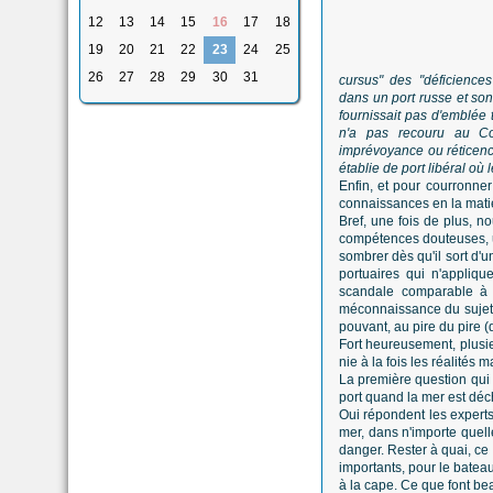
12
13
14
15
16
17
18
19
20
21
22
23
24
25
26
27
28
29
30
31
cursus" des "déficience
dans un port russe et son
fournissait pas d'emblée t
n'a pas recouru au Cod
imprévoyance ou réticen
établie de port libéral o
Enfin, et pour courronner
connaissances en la mati
Bref, une fois de plus, n
compétences douteuses, 
sombrer dès qu'il sort d'u
portuaires qui n'appliqu
scandale comparable à c
méconnaissance du sujet,
pouvant, au pire du pire 
Fort heureusement, plusi
nie à la fois les réalités 
La première question qui s
port quand la mer est déc
Oui répondent les expert
mer, dans n'importe quel
danger. Rester à quai, ce 
importants, pour le bateau
à la cape. Ce que font bea