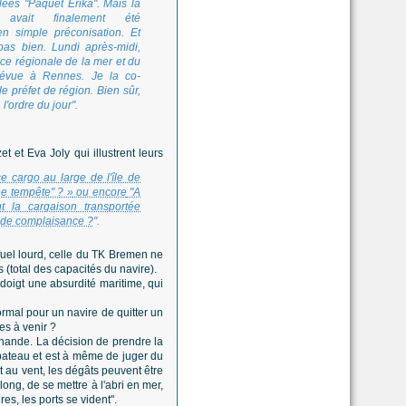
ées "Paquet Erika". Mais la
on avait finalement été
en simple préconisation. Et
pas bien. Lundi après-midi,
e régionale de la mer et du
 prévue à Rennes. Je la co-
e préfet de région. Bien sûr,
 l'ordre du jour".
 et Eva Joly qui illustrent leurs
ce cargo au large de l'île de
ne tempête" ? »
ou encore
"A
nt la cargaison transportée
 de complaisance ?
".
fuel lourd, celle du TK Bremen ne
 (total des capacités du navire).
oigt une absurdité maritime, qui
normal pour un navire de quitter un
es à venir ?
hande. La décision de prendre la
 bateau et est à même de juger du
rt au vent, les dégâts peuvent être
ong, de se mettre à l'abri en mer,
es, les ports se vident".