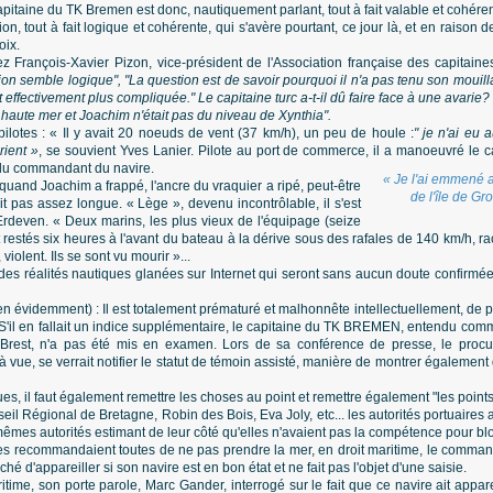
apitaine du TK Bremen est donc, nautiquement parlant, tout à fait valable et cohérent
n, tout à fait logique et cohérente, qui s'avère pourtant, ce jour là, et en raison d
oix.
François-Xavier Pizon, vice-président de l'Association française des capitaines
ision semble logique", "La question est de savoir pourquoi il n'a pas tenu son moui
 effectivement plus compliquée." Le capitaine turc a-t-il dû faire face à une avarie?
 haute mer et Joachim n'était pas du niveau de Xynthia".
lotes : « Il y avait 20 noeuds de vent (37 km/h), un peu de houle :
" je n'ai eu 
ient »
, se souvient Yves Lanier. Pilote au port de commerce, il a manoeuvré le ca
du commandant du navire.
« Je l'ai emmené a
quand Joachim a frappé, l'ancre du vraquier a ripé, peut-être
de l'île de Gro
it pas assez longue. « Lège », devenu incontrôlable, il s'est
rdeven. « Deux marins, les plus vieux de l'équipage (seize
ont restés six heures à l'avant du bateau à la dérive sous des rafales de 140 km/h
violent. Ils se sont vu mourir »...
t des réalités nautiques glanées sur Internet qui seront sans aucun doute confirmé
n évidemment) : Il est totalement prématuré et malhonnête intellectuellement, de pré
S'il en fallait un indice supplémentaire, le capitaine du TK BREMEN, entendu com
Brest, n'a pas été mis en examen. Lors de sa conférence de presse, le procur
vue, se verrait notifier le statut de témoin assisté, manière de montrer également qu
es, il faut également remettre les choses au point et remettre également "les points su
eil Régional de Bretagne, Robin des Bois, Eva Joly, etc... les autorités portuaire
mêmes autorités estimant de leur côté qu'elles n'avaient pas la compétence pour bl
tres recommandaient toutes de ne pas prendre la mer, en droit maritime, le command
é d'appareiller si son navire est en bon état et ne fait pas l'objet d'une saisie.
time, son porte parole, Marc Gander, interrogé sur le fait que ce navire ait appare