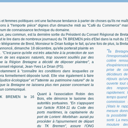
 femmes politiques ont une facheuse tendance à parler de choses qu'ils ne maîtri
tions à "l'emporte pièce" dignes d'un dimanche midi au "Café du Commerce" mais
mum de connaissance technique du domaine.
oux, peu commun, est la dernière sortie du Président du Conseil Régional de Bret
 le lire dans de nombreux journaux) du TK BREMEN près d'Etel dans la nuit du 
télégramme de Brest, Monsieur le Drian fustige le fait, qu'une fois de plus, la Breta
annoncé, dimanche 18 décembre, qu'elle porterait plainte en
"l
a Bretagn
.
"C'est parce qu'elle est très attachée à la protection de son
l'irresponsab
tion de ses espaces naturels, trop souvent souillés par des
colère reno
 que la Région Bretagne a décidé de déposer plaintee"
, a
d'expérience
conseil régional, Jean-Yves Le Drian (PS).
prise de co
 notamment à
"connaître les conditions dans lesquelles ce
décideurs de
era formellement déposée lundi. Elle vise également à faire
réjouis qu'un
éjudice écologique" et l'"atteinte au patrimoine naturel" de la
ouverte tout d
r que la Bretagne ne laissera plus rien passer concernant la
des respons
n un communiqué.
rapidement. 
Quant à l'association Robin des
temps quand l
Bois, elle dénonce le laxisme des
commission d
autorités portuaires.
"En s'appuyant
j'étais le ra
sur l'article R304-11 du Code des
mesure donna
ports maritimes, la capitainerie du
la possibilit
port de Lorient -Morbihan- aurait pu
sortir. La mes
procéder à l'ajournement de départ
mouture des
du TK Bremen", assure l'ONG