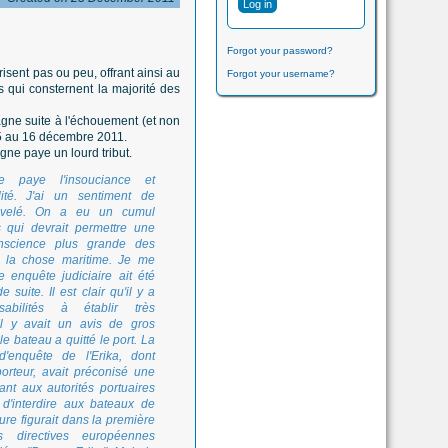
Forgot your password?
sent pas ou peu, offrant ainsi au
Forgot your username?
 qui consternent la majorité des
agne suite à l'échouement (et non
15 au 16 décembre 2011.
gne paye un lourd tribut.
e paye l'insouciance et
ilité. J'ai un sentiment de
uvelé. On a eu un cumul
s qui devrait permettre une
nscience plus grande des
 la chose maritime. Je me
e enquête judiciaire ait été
e suite. Il est clair qu'il y a
abilités à établir très
Il y avait un avis de gros
e bateau a quitté le port. La
'enquête de l'Erika, dont
pporteur, avait préconisé une
nt aux autorités portuaires
é d'interdire aux bateaux de
ure figurait dans la première
 directives européennes