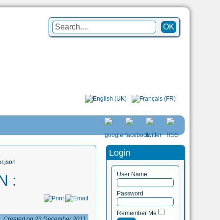
Login
r.json
User Name
N :
Password
Remember Me
Created on 23 December 2011