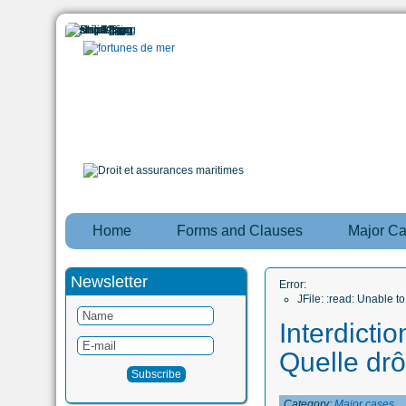
Home
Forms and Clauses
Major C
Newsletter
Error:
JFile: :read: Unable 
Interdicti
Quelle drô
Category:
Major cases