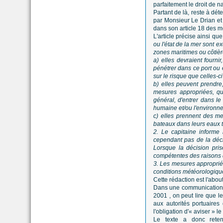
parfaitement le droit de n
Partant de là, reste à dét
par Monsieur Le Drian et 
dans son article 18 des 
L'article précise ainsi que
ou l'état de la mer sont e
zones maritimes ou côtièr
a) elles devraient fourni
pénétrer dans ce port ou e
sur le risque que celles-c
b) elles peuvent prendre,
mesures appropriées, qui
général, d'entrer dans le 
humaine et/ou l'environn
c) elles prennent des me
bateaux dans leurs eaux te
2. Le capitaine inform
cependant pas de la déci
Lorsque la décision pris
compétentes des raisons 
3. Les mesures approprié
conditions météorologique
Cette rédaction est l'abo
Dans une communication d
2001 , on peut lire que l
aux autorités portuaires
l'obligation d'« aviser » le
Le texte a donc reten