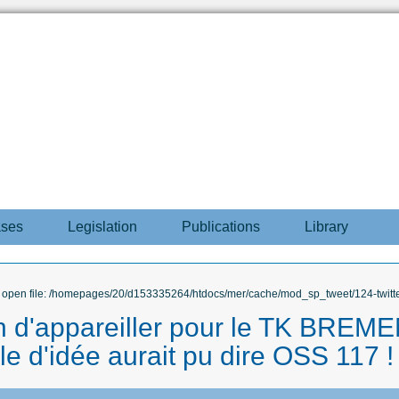
ases
Legislation
Publications
Library
to open file: /homepages/20/d153335264/htdocs/mer/cache/mod_sp_tweet/124-twitte
on d'appareiller pour le TK BREME
le d'idée aurait pu dire OSS 117 !