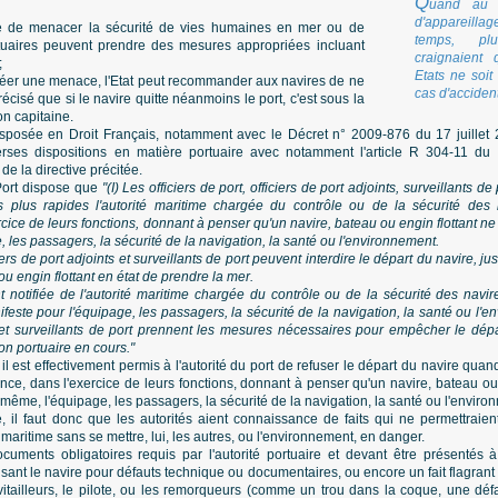
Q
uand au Co
d'appareillag
ue de menacer la sécurité de vies humaines en mer ou de
temps, pl
ortuaires peuvent prendre des mesures appropriées incluant
craignaient 
;
Etats ne soi
créer une menace, l'Etat peut recommander aux navires de ne
cas d'acciden
 précisé que si le navire quitte néanmoins le port, c'est sous la
on capitaine.
ansposée en Droit Français, notamment avec le Décret n° 2009-876 du 17 juillet 2
verses dispositions en matière portuaire avec notamment l'article R 304-11 du
 de la directive précitée.
Port dispose que
"(I) Les officiers de port, officiers de port adjoints, surveillants de
s plus rapides l'autorité maritime chargée du contrôle ou de la sécurité des n
cice de leurs fonctions, donnant à penser qu'un navire, bateau ou engin flottant n
 les passagers, la sécurité de la navigation, la santé ou l'environnement.
ciers de port adjoints et surveillants de port peuvent interdire le départ du navire, ju
ou engin flottant en état de prendre la mer.
 notifiée de l'autorité maritime chargée du contrôle ou de la sécurité des navi
este pour l'équipage, les passagers, la sécurité de la navigation, la santé ou l'env
ts et surveillants de port prennent les mesures nécessaires pour empêcher le dép
ion portuaire en cours."
e, il est effectivement permis à l'autorité du port de refuser le départ du navire qu
sance, dans l'exercice de leurs fonctions, donnant à penser qu'un navire, bateau ou
même, l'équipage, les passagers, la sécurité de la navigation, la santé ou l'enviro
le, il faut donc que les autorités aient connaissance de faits qui ne permettrai
 maritime sans se mettre, lui, les autres, ou l'environnement, en danger.
uments obligatoires requis par l'autorité portuaire et devant être présentés 
ant le navire pour défauts technique ou documentaires, ou encore un fait flagrant 
vitailleurs, le pilote, ou les remorqueurs (comme un trou dans la coque, une déf