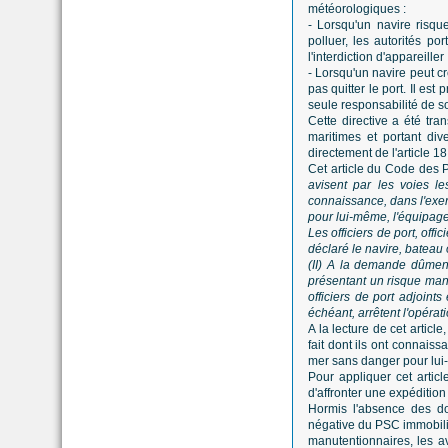
météorologiques :
- Lorsqu'un navire risq
polluer, les autorités p
l'interdiction d'appareiller 
- Lorsqu'un navire peut 
pas quitter le port. Il est
seule responsabilité de s
Cette directive a été tr
maritimes et portant di
directement de l'article 18
Cet article du Code des 
avisent par les voies le
connaissance, dans l'exer
pour lui-même, l'équipage,
Les officiers de port, offi
déclaré le navire, bateau 
(II) A la demande dûment
présentant un risque manif
officiers de port adjoin
échéant, arrêtent l'opérat
A la lecture de cet articl
fait dont ils ont connais
mer sans danger pour lui-
Pour appliquer cet artic
d'affronter une expédition
Hormis l'absence des doc
négative du PSC immobilis
manutentionnaires, les a