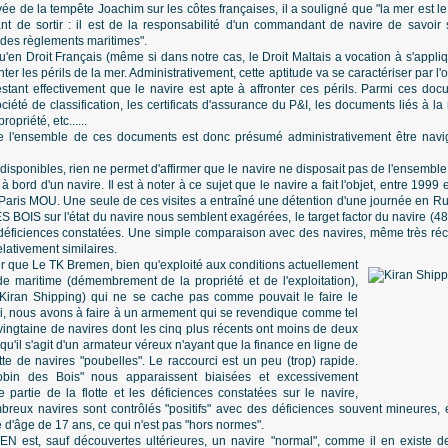
vée de la tempête Joachim sur les côtes françaises, il a souligné que "la mer est l
de sortir : il est de la responsabilité d'un commandant de navire de savoir s'
t des règlements maritimes".
'en Droit Français (même si dans notre cas, le Droit Maltais a vocation à s'appliq
onter les périls de la mer. Administrativement, cette aptitude va se caractériser par l
stant effectivement que le navire est apte à affronter ces périls. Parmi ces doc
été de classification, les certificats d'assurance du P&I, les documents liés à la n
opriété, etc......
e l'ensemble de ces documents est donc présumé administrativement être navig
s disponibles, rien ne permet d'affirmer que le navire ne disposait pas de l'ensem
à bord d'un navire. Il est à noter à ce sujet que le navire a fait l'objet, entre 1999 
aris MOU. Une seule de ces visites a entraîné une détention d'une journée en Ru
 BOIS sur l'état du navire nous semblent exagérées, le target factor du navire (48
déficiences constatées. Une simple comparaison avec des navires, même très récen
elativement similaires.
er que Le TK Bremen, bien qu'exploité aux conditions actuellement
 maritime (démembrement de la propriété et de l'exploitation),
(Kiran Shipping) qui ne se cache pas comme pouvait le faire le
Ici, nous avons à faire à un armement qui se revendique comme tel
 vingtaine de navires dont les cinq plus récents ont moins de deux
e qu'il s'agit d'un armateur véreux n'ayant que la finance en ligne de
otte de navires "poubelles". Le raccourci est un peu (trop) rapide.
bin des Bois" nous apparaissent biaisées et excessivement
e partie de la flotte et les déficiences constatées sur le navire,
breux navires sont contrôlés "positifs" avec des déficiences souvent mineures, e
d'âge de 17 ans, ce qui n'est pas "hors normes".
est, sauf découvertes ultérieures, un navire "normal", comme il en existe des