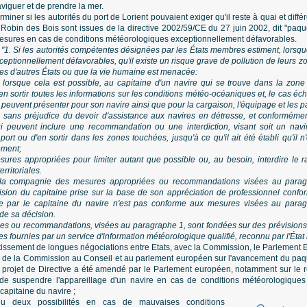
aviguer et de prendre la mer.
erminer si les autorités du port de Lorient pouvaient exiger qu'il reste à quai et diff
Robin des Bois sont issues de la directive 2002/59/CE du 27 juin 2002, dit "paquet 
mesures en cas de conditions météorologiques exceptionnellement défavorables.
"1. Si les autorités compétentes désignées par les États membres estiment, lorsq
xceptionnellement défavorables, qu'il existe un risque grave de pollution de leurs 
es d'autres États ou que la vie humaine est menacée:
r, lorsque cela est possible, au capitaine d'un navire qui se trouve dans la zon
n sortir toutes les informations sur les conditions météo-océaniques et, le cas éch
i peuvent présenter pour son navire ainsi que pour la cargaison, l'équipage et les p
 sans préjudice du devoir d'assistance aux navires en détresse, et conformément 
 peuvent inclure une recommandation ou une interdiction, visant soit un navire
port ou d'en sortir dans les zones touchées, jusqu'à ce qu'il ait été établi qu'il n
ement;
sures appropriées pour limiter autant que possible ou, au besoin, interdire le r
rritoriales.
e la compagnie des mesures appropriées ou recommandations visées au paragr
sion du capitaine prise sur la base de son appréciation de professionnel conf
e par le capitaine du navire n'est pas conforme aux mesures visées au paragra
de sa décision.
es ou recommandations, visées au paragraphe 1, sont fondées sur des prévisions c
s fournies par un service d'information météorologique qualifié, reconnu par l'Éta
utissement de longues négociations entre Etats, avec la Commission, le Parlement 
e la Commission au Conseil et au parlement européen sur l'avancement du paquet 
e projet de Directive a été amendé par le Parlement européen, notamment sur le r
 de suspendre l'appareillage d'un navire en cas de conditions météorologiques
 capitaine du navire ;
u deux possibilités en cas de mauvaises conditions