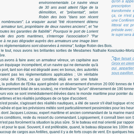
qu'on a appel
environnementale. Le navire vieux
prescripti
de 30 ans avait atteint l'âge de la
transformée 
démolition, et "présentait", selon
ça, ce n'est 
Robin des bois "dans son récent
une Conférenc
s nombreuses". La vraquier aurait "été récemment détenu
littoral est
 armateur turc, propriétaire de deux navires anciens", et "ne
préside avec l
outes les garanties de fiabilité". Pourquoi le port de Lorient
le sujet sera à
e des ports maritimes, s'interroge l'association? "Par
ce à ne pas dégrader auprès des armateurs une image bien
ù les réglementations sont observées à minima"
, fustige Robin des Bois.
 le tout, nous avons les brillantes sorties de Mesdames Nathalie Kosciusko-Morizet
ère.
"q
ue faisait 
ous avons à faire avec un armateur véreux, un capitaine aux
Groix en plei
un équipage incompétent, et un navire qui ne demande qu'à
qui appartie
n port, tant son état est dégradé avec en bonus, des autorités
sous pavillon
eraient pas les règlementations applicables ; Un véritable
elui de l'Erika, ce qui constitue déjà en soi une totale
 la pollution de l'Erika ayant généré un déversement d'environ 20 000 tonnes de 
(déversement total de ses soutes), ne n'entraîner "qu'un" déversement de 190 tonnes
eurs voix se sont immédiatement élévées dans le monde maritime pour pointer du d
maritimes et les réalités juridiques de ce type d'accident.
'est posée, s'agissant des réalités nautiques, a été de savoir s'il était logique et 
haînée et que les prévisions météo sont particulièrement pessimistes pour les heur
s dont Jacques Loizeau, expert maritime et ancien commandant de la marine marc
les conditions, reste du ressort du commandant. Logiquement, il connaît bien son
n'est pas forcément la situation la plus sûre. Si le bateau est mal orienté par rappo
 et pour le quai. Souvent, il est préférable, quand, le bateau dépasse les 100m de l
ucoup de cargos aux Antilles, quand il y a de forts coups de vent. En quelques heur