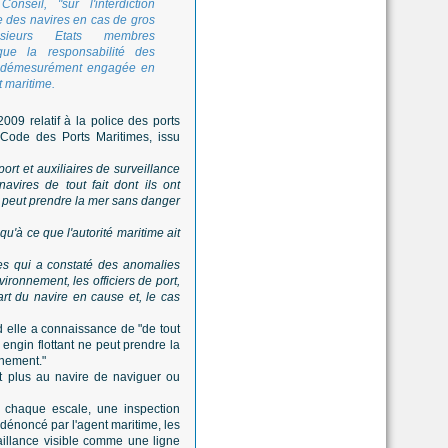
nseil, "sur l'interdiction
e des navires en cas de gros
usieurs Etats membres
que la responsabilité des
t démesurément engagée en
t maritime.
009 relatif à la police des ports
 Code des Ports Maritimes, issu
 port et auxiliaires de surveillance
avires de tout fait dont ils ont
e peut prendre la mer sans danger
squ'à ce que l'autorité maritime ait
res qui a constaté des anomalies
ironnement, les officiers de port,
art du navire en cause et, le cas
and elle a connaissance de "de tout
 engin flottant ne peut prendre la
nnement."
ent plus au navire de naviguer ou
à chaque escale, une inspection
dénoncé par l'agent maritime, les
aillance visible comme une ligne