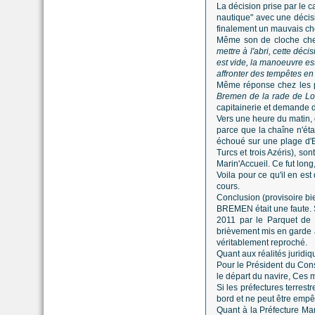
La décision prise par le c
nautique" avec une décisio
finalement un mauvais ch
Même son de cloche chez 
mettre à l'abri, cette déc
est vide, la manoeuvre est
affronter des tempêtes en
Même réponse chez les pi
Bremen de la rade de Lor
capitainerie et demande 
Vers une heure du matin, 
parce que la chaîne n'éta
échoué sur une plage d'E
Turcs et trois Azéris), s
Marin'Accueil. Ce fut long, 
Voila pour ce qu'il en es
cours.
Conclusion (provisoire bie
BREMEN était une faute. 
2011 par le Parquet de 
brièvement mis en garde à 
véritablement reproché.
Quant aux réalités juridiqu
Pour le Président du Cons
le départ du navire, Ces 
Si les préfectures terres
bord et ne peut être empêch
Quant à la Préfecture Mari