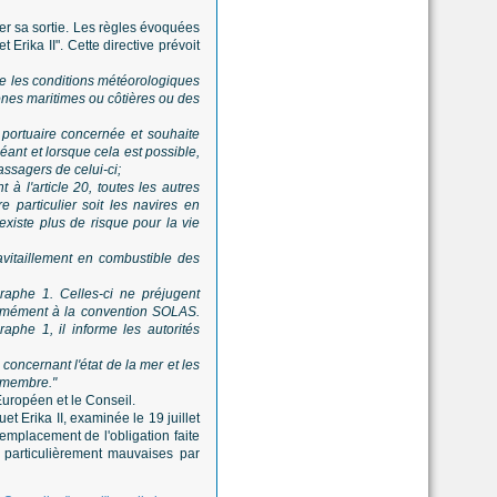
érer sa sortie. Les règles évoquées
Erika II". Cette directive prévoit
ue les conditions météorologiques
zones maritimes ou côtières ou des
e portuaire concernée et souhaite
éant et lorsque cela est possible,
assagers de celui-ci;
à l'article 20, toutes les autres
 particulier soit les navires en
'existe plus de risque pour la vie
avitaillement en combustible des
aphe 1. Celles-ci ne préjugent
ormément à la convention SOLAS.
phe 1, il informe les autorités
oncernant l'état de la mer et les
t membre."
Européen et le Conseil.
Erika II, examinée le 19 juillet
emplacement de l'obligation faite
 particulièrement mauvaises par