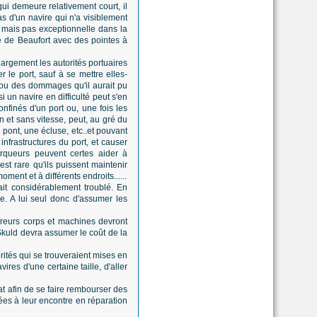
qui demeure relativement court, il
as d'un navire qui n'a visiblement
e mais pas exceptionnelle dans la
le de Beaufort avec des pointes à
largement les autorités portuaires
r le port, sauf à se mettre elles-
 ou des dommages qu'il aurait pu
si un navire en difficulté peut s'en
onfinés d'un port ou, une fois les
 et sans vitesse, peut, au gré du
 pont, une écluse, etc..et pouvant
nfrastructures du port, et causer
orqueurs peuvent certes aider à
st rare qu'ils puissent maintenir
ent et à différents endroits......
ait considérablement troublé. En
ime. A lui seul donc d'assumer les
reurs corps et machines devront
 Skuld devra assumer le coût de la
orités qui se trouveraient mises en
res d'une certaine taille, d'aller
at afin de se faire rembourser des
ées à leur encontre en réparation