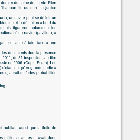
e dernier domaine de liberté. Rien
il appareille ou non. La justice
uer), un navire peut se définir un
'obtention et la détention à bord du
uments, figureront notamment les
ationalité du navire (pavillon), à
able et apte à faire face à une
ble des documents dont la présence
et 2011, de 31 inspections au titre
ssie en 2006. (Copie Ecran). Les
) n'étant du qu'en grande partie à
ts, aurait de fortes probabilités
t oubliant aussi que la flotte de
 milliers d'autres et avait donc