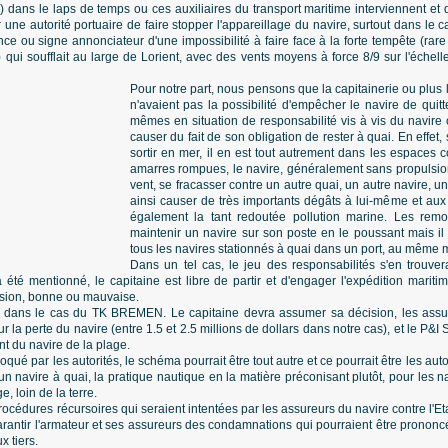
..) dans le laps de temps ou ces auxiliaires du transport maritime interviennent et 
 une autorité portuaire de faire stopper l'appareillage du navire, surtout dans le c
ce ou signe annonciateur d'une impossibilité à faire face à la forte tempête (rar
) qui soufflait au large de Lorient, avec des vents moyens à force 8/9 sur l'échel
Pour notre part, nous pensons que la capitainerie ou plus 
n'avaient pas la possibilité d'empêcher le navire de quitte
mêmes en situation de responsabilité vis à vis du navire
causer du fait de son obligation de rester à quai. En effet, 
sortir en mer, il en est tout autrement dans les espaces c
amarres rompues, le navire, généralement sans propulsion
vent, se fracasser contre un autre quai, un autre navire, un
ainsi causer de très importants dégâts à lui-même et aux i
également la tant redoutée pollution marine. Les rem
maintenir un navire sur son poste en le poussant mais il e
tous les navires stationnés à quai dans un port, au même mom
Dans un tel cas, le jeu des responsabilités s'en trouver
jà été mentionné, le capitaine est libre de partir et d'engager l'expédition marit
sion, bonne ou mauvaise.
ra dans le cas du TK BREMEN. Le capitaine devra assumer sa décision, les assu
 la perte du navire (entre 1.5 et 2.5 millions de dollars dans notre cas), et le P&I
nt du navire de la plage.
oqué par les autorités, le schéma pourrait être tout autre et ce pourrait être les aut
 navire à quai, la pratique nautique en la matière préconisant plutôt, pour les navi
, loin de la terre.
océdures récursoires qui seraient intentées par les assureurs du navire contre l'Et
arantir l'armateur et ses assureurs des condamnations qui pourraient être prononc
 tiers.