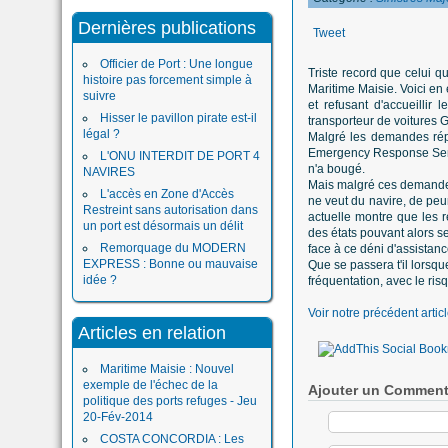
Dernières publications
Tweet
Officier de Port : Une longue
Triste record que celui q
histoire pas forcement simple à
Maritime Maisie. Voici en
suivre
et refusant d'accueilli
Hisser le pavillon pirate est-il
transporteur de voitures 
légal ?
Malgré les demandes répé
Emergency Response Servic
L'ONU INTERDIT DE PORT 4
n'a bougé.
NAVIRES
Mais malgré ces demandes,
L'accès en Zone d'Accès
ne veut du navire, de peur
Restreint sans autorisation dans
actuelle montre que les ré
un port est désormais un délit
des états pouvant alors se
Remorquage du MODERN
face à ce déni d'assistan
EXPRESS : Bonne ou mauvaise
Que se passera t'il lorsq
idée ?
fréquentation, avec le ris
Voir notre précédent articl
Articles en relation
Maritime Maisie : Nouvel
exemple de l'échec de la
Ajouter un Comment
politique des ports refuges - Jeu
20-Fév-2014
COSTA CONCORDIA : Les