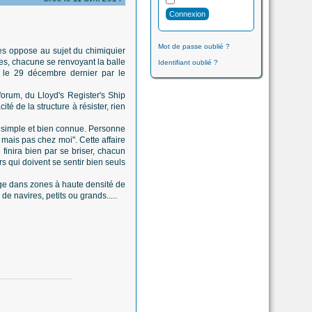
Mot de passe oublié ?
 les oppose au sujet du chimiquier
nes, chacune se renvoyant la balle
Identifiant oublié ?
 le 29 décembre dernier par le
orum, du Lloyd's Register's Ship
é de la structure à résister, rien
s simple et bien connue. Personne
 mais pas chez moi". Cette affaire
 finira bien par se briser, chacun
rs qui doivent se sentir bien seuls
rage dans zones à haute densité de
e navires, petits ou grands.....