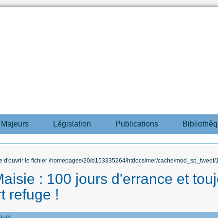
s Majeurs
Législation
Publications
Bibliothè
ble d'ouvrir le fichier /homepages/20/d153335264/htdocs/mer/cache/mod_sp_tweet/12
aisie : 100 jours d'errance et tou
t refuge !
eurs