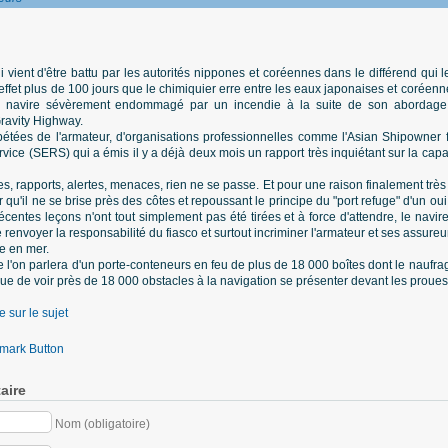
ui vient d'être battu par les autorités nippones et coréennes dans le différend qui
 effet plus de 100 jours que le chimiquier erre entre les eaux japonaises et coréen
r le navire sévèrement endommagé par un incendie à la suite de son abordage
Gravity Highway.
tées de l'armateur, d'organisations professionnelles comme l'Asian Shipowner f
e (SERS) qui a émis il y a déjà deux mois un rapport très inquiétant sur la capacit
 rapports, alertes, menaces, rien ne se passe. Et pour une raison finalement trè
 qu'il ne se brise près des côtes et repoussant le principe du "port refuge" d'un oui
centes leçons n'ont tout simplement pas été tirées et à force d'attendre, le navire
 renvoyer la responsabilité du fiasco et surtout incriminer l'armateur et ses assureu
ce en mer.
ue l'on parlera d'un porte-conteneurs en feu de plus de 18 000 boîtes dont le nauf
que de voir près de 18 000 obstacles à la navigation se présenter devant les proues d
e sur le sujet
aire
Nom (obligatoire)