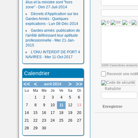
élus et la ministre sont "hors
zone" - Dim 27-Juil-2014
Décrets d'Application sur les
Gardes Armés : Quelques
explications - Lun 08-Déc-2014
Gardes armés: publication de
l'arrêté définissant leur aptitude
professionnelle - Mer 21-Jan-
2015
L'ONU INTERDIT DE PORT 4
NAVIRES - Mer 11-Oct-2017
1000
Caractères restants
Calendrier
Recevoir une notif
<<
<
>
>>
avril 2014
Rafraîchir
Lu
Ma
Me
Je
Ve
Sa
Di
1
2
3
4
5
6
7
8
9
10
11
12
13
Enregistrer
14
15
16
17
18
19
20
21
22
23
24
25
26
27
28
29
30