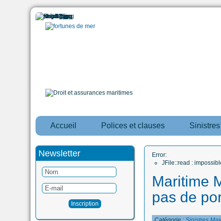
Accueil
Polices et clauses
Sinistre
Newsletter
Error:
JFile::read : impossi
Maritime M
pas de por
Catégorie :
Sinistres Maj