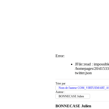
Error:
JFile::read : impossible
/homepages/20/d1533
twitter.json
Trier par
Nom de l'auteur COM_VIRTUEMART_A
Auteur :
BONNECASE Julien
BONNECASE Julien