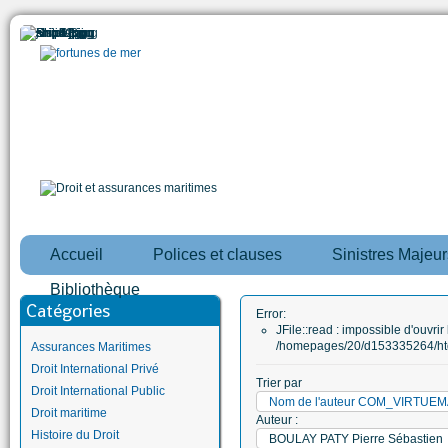
Accueil
Polices et clauses
Sinistres Majeur
Bibliothèque
Catégories
Error:
JFile::read : impossible d'ouvrir 
/homepages/20/d153335264/htd
Assurances Maritimes
Droit International Privé
Trier par
Droit International Public
Nom de l'auteur COM_VIRTUE
Droit maritime
Auteur :
Histoire du Droit
BOULAY PATY Pierre Sébastien