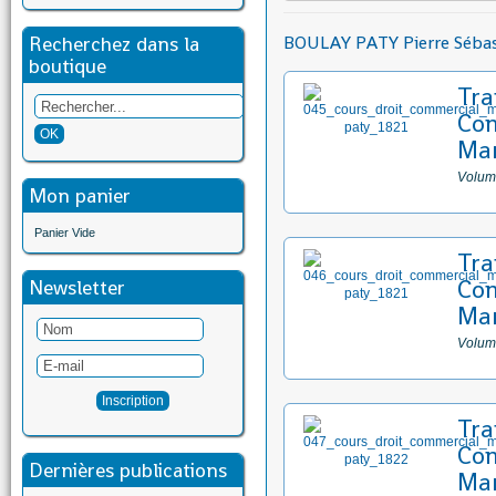
Recherchez dans la
BOULAY PATY Pierre Sébas
boutique
Tra
Co
Mar
Volum
Mon panier
Panier Vide
Tra
Co
Newsletter
Mar
Volum
Tra
Co
Dernières publications
Mar