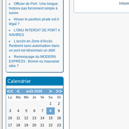
Volum
Officier de Port : Une longue
histoire pas forcement simple à
suivre
Hisser le pavillon pirate est-il
légal ?
L'ONU INTERDIT DE PORT 4
NAVIRES
L'accès en Zone d'Accès
Restreint sans autorisation dans
un port est désormais un délit
Remorquage du MODERN
EXPRESS : Bonne ou mauvaise
idée ?
Calendrier
<<
<
>
>>
août 2026
Lu
Ma
Me
Je
Ve
Sa
Di
1
2
3
4
5
6
7
8
9
10
11
12
13
14
15
16
17
18
19
20
21
22
23